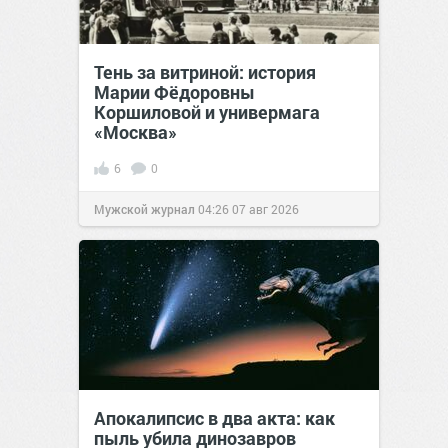
Тень за витриной: история
Марии Фёдоровны
Коршиловой и универмага
«Москва»
6
0
Мужской журнал
04:26
07 авг 2026
Апокалипсис в два акта: как
пыль убила динозавров