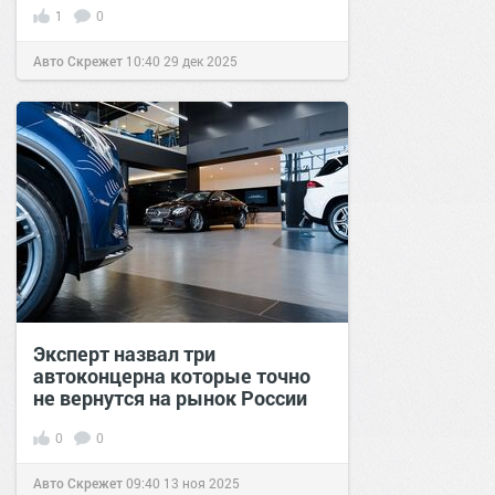
1
0
Авто Скрежет
10:40
29 дек 2025
Эксперт назвал три
автоконцерна которые точно
не вернутся на рынок России
0
0
Авто Скрежет
09:40
13 ноя 2025