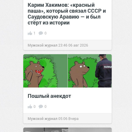
Карим Хакимов: «красный
паша», который связал СССР и
Саудовскую Аравию — и был
стёрт из истории
1
0
Мужской журнал
23:46
06 авг 2026
Пошлый анекдот
0
0
Мужской журнал
05:06
Вчера