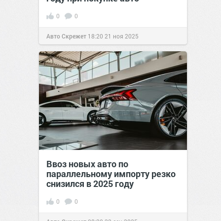
0
0
Авто Скрежет
18:20
21 ноя 2025
Ввоз новых авто по
параллельному импорту резко
снизился в 2025 году
0
0