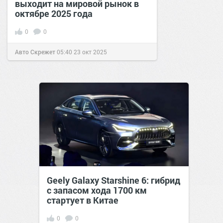
выходит на мировой рынок в
октябре 2025 года
0
0
Авто Скрежет
05:40
23 окт 2025
Geely Galaxy Starshine 6: гибрид
с запасом хода 1700 км
стартует в Китае
0
0