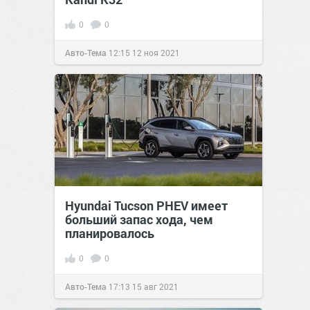
0
0
Авто-Тема
12:15
12 ноя 2021
Hyundai Tucson PHEV имеет
больший запас хода, чем
планировалось
0
0
Авто-Тема
17:13
15 авг 2021