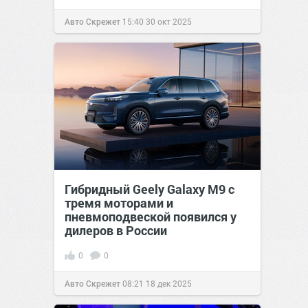
Авто Скрежет
15:40
30 окт 2025
Гибридный Geely Galaxy M9 с
тремя моторами и
пневмоподвеской появился у
дилеров в России
0
0
Авто Скрежет
08:21
18 дек 2025