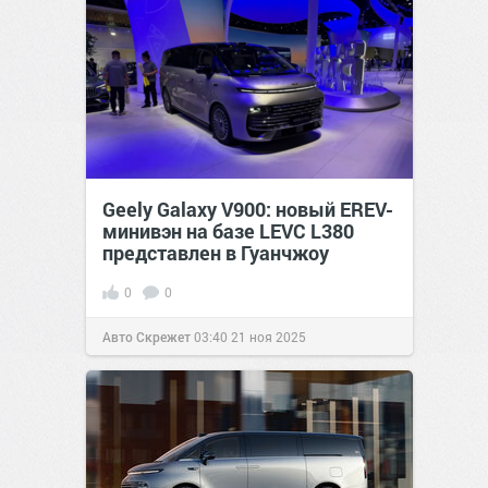
Geely Galaxy V900: новый EREV-
минивэн на базе LEVC L380
представлен в Гуанчжоу
0
0
Авто Скрежет
03:40
21 ноя 2025