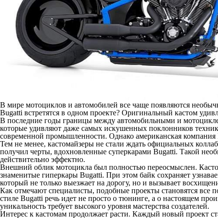
В мире мотоциклов и автомобилей все чаще появляются необычны
Bugatti встретятся в одном проекте? Оригинальный кастом удивл
В последние годы границы между автомобильными и мотоцикле
которые удивляют даже самых искушенных поклонников техник
современной промышленности. Однако американская компания Ha
Тем не менее, кастомайзеры не стали ждать официальных коллабо
получил черты, вдохновленные суперкарами Bugatti. Такой нео
действительно эффектно.
Внешний облик мотоцикла был полностью переосмыслен. Кастом
знаменитые гиперкары Bugatti. При этом байк сохраняет узнавае
который не только выезжает на дорогу, но и вызывает восхищен
Как отмечают специалисты, подобные проекты становятся все поп
стиле Bugatti речь идет не просто о тюнинге, а о настоящем про
уникальность требует высокого уровня мастерства создателей.
Интерес к кастомам продолжает расти. Каждый новый проект стан