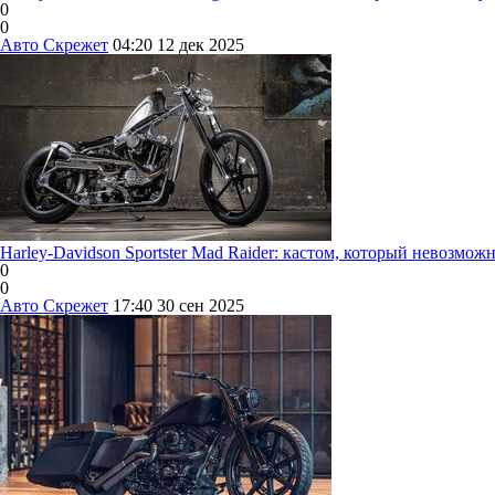
0
0
Авто Скрежет
04:20
12 дек 2025
Harley-Davidson Sportster Mad Raider: кастом, который невозмож
0
0
Авто Скрежет
17:40
30 сен 2025