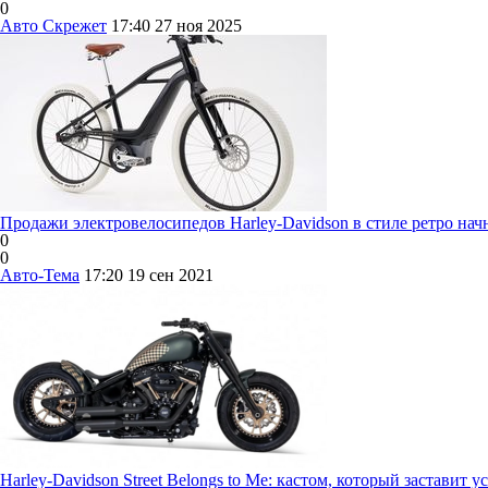
0
Авто Скрежет
17:40
27 ноя 2025
Продажи электровелосипедов Harley-Davidson в стиле ретро начн
0
0
Авто-Тема
17:20
19 сен 2021
Harley-Davidson Street Belongs to Me: кастом, который заставит у