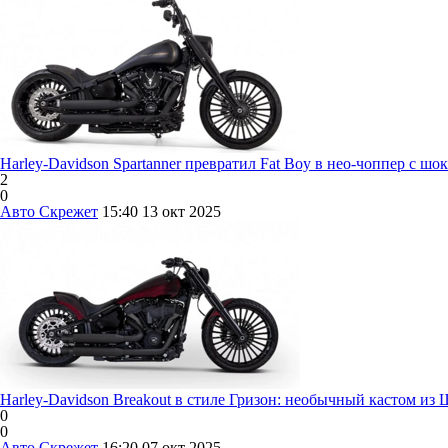
Harley-Davidson Spartanner превратил Fat Boy в нео-чоппер с 
2
0
Авто Скрежет
15:40
13 окт 2025
Harley-Davidson Breakout в стиле Гризон: необычный кастом из
0
0
Авто Скрежет
16:20
07 окт 2025