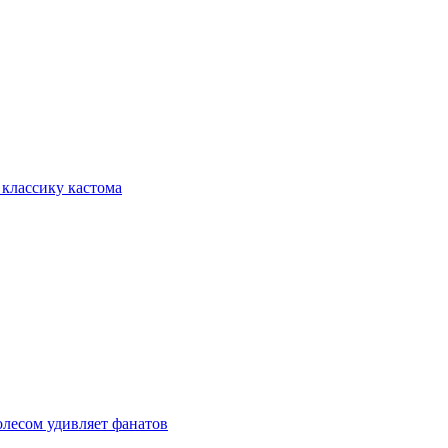
на классику кастома
олесом удивляет фанатов