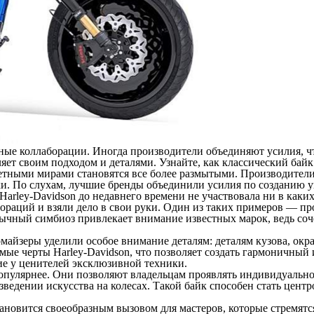
е коллаборации. Иногда производители объединяют усилия, чтоб
яет своим подходом и деталями. Узнайте, как классический байк
тными мирами становятся все более размытыми. Производители
и. По слухам, лучшие бренды объединили усилия по созданию 
rley-Davidson до недавнего времени не участвовала ни в каких
раций и взяли дело в свои руки. Один из таких примеров — проек
бычный симбиоз привлекает внимание известных марок, ведь со
айзеры уделили особое внимание деталям: деталям кузова, окр
мые черты Harley-Davidson, что позволяет создать гармоничный и
ие у ценителей эксклюзивной техники.
улярнее. Они позволяют владельцам проявлять индивидуальность 
изведении искусства на колесах. Такой байк способен стать цент
овится своеобразным вызовом для мастеров, которые стремятся пр