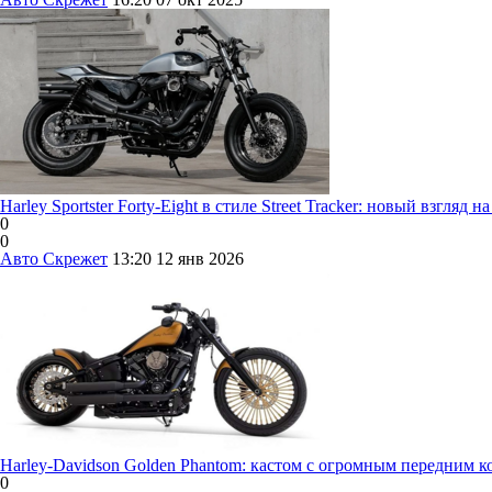
Harley Sportster Forty-Eight в стиле Street Tracker: новый взгляд 
0
0
Авто Скрежет
13:20
12 янв 2026
Harley-Davidson Golden Phantom: кастом с огромным передним к
0