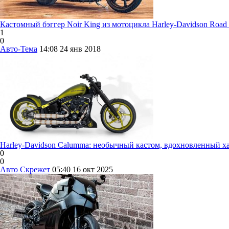
Кастомный бэггер Noir King из мотоцикла Harley-Davidson Road
1
0
Авто-Тема
14:08
24 янв 2018
Harley-Davidson Calumma: необычный кастом, вдохновленный ха
0
0
Авто Скрежет
05:40
16 окт 2025