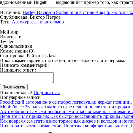
вдохновленный Bugatti, — выдающийся пример того, как страст
Источник:
Harley-Davidson Softail Slim в стиле Bugatti: кастом с
Опубликовал:
Виктор Петров
Теги:
Автокурьёзы и автоюмор
Мой мир
Вконтакте
Twitter
Одноклассники
Комментарии
(0)
Сортировка:
Рейтинг
|
Дата
Пока комментариев к статье нет, но вы можете стать первым.
Написать комментарий:
Напишите ответ
:
Публиковать
Подписчиков:
2
Подписаться
Популярные записи
Российский авторынок в сентябре: легковушки держат позиции,
MG4: более 26 тысяч заказов за две недели после старта продаж
Автомобили с самыми необычными и забавными названиями в 
Верните силу прижима: Как быстро восстановить прижим дворни
Как вовремя заметить износ тормозных дисков и колодок и не по
Пользовательское соглашение
,
Политика конфиденциальности
,