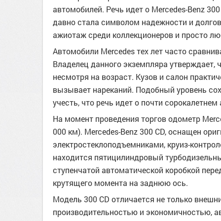
автомобилей. Речь идет о Mercedes-Benz 30
давно стала символом надежности и долгов
ажиотаж среди коллекционеров и просто лю
Автомобили Mercedes тех лет часто сравни
Владелец данного экземпляра утверждает, 
несмотря на возраст. Кузов и салон практич
вызывает нареканий. Подобный уровень сох
учесть, что речь идет о почти сорокалетнем
На момент проведения торгов одометр Merce
000 км). Mercedes-Benz 300 CD, оснащен о
электростеклоподъемниками, круиз-контрол
находится пятицилиндровый турбодизельный 
ступенчатой ​​автоматической коробкой пере
крутящего момента на заднюю ось.
Модель 300 CD отличается не только внешн
производительностью и экономичностью, ав