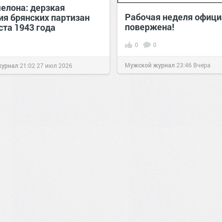
шелона: дерзкая
Рабочая неделя офици
ия брянских партизан
повержена!
ста 1943 года
0
0
Мужской журнал
23:46
Вчера
журнал
21:02
27 июл 2026