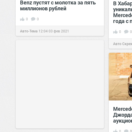
Benz пустят с молотка за пять
В Хаба
миллионов рублей
уникал
Mercede
0
0
года с
Авто-Тема
12:04
03 фев 2021
0
0
Авто Скре
Merced
Джорда
аукцио
0
0