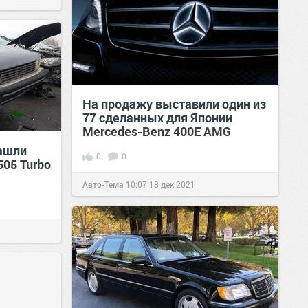
На продажу выставили один из
77 сделанных для Японии
Mercedes-Benz 400E AMG
нашли
0
0
505 Turbo
Авто-Тема
10:07
13 дек 2021