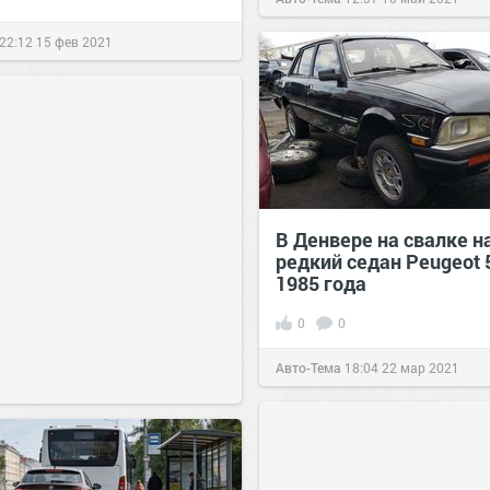
22:12
15 фев 2021
В Денвере на свалке 
редкий седан Peugeot 
1985 года
0
0
Авто-Тема
18:04
22 мар 2021