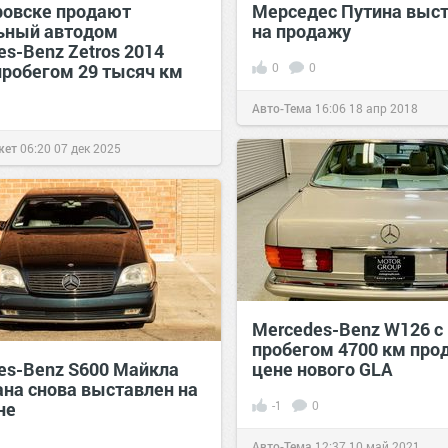
ровске продают
Мерседес Путина выс
ьный автодом
на продажу
s-Benz Zetros 2014
 пробегом 29 тысяч км
0
0
Авто-Тема
16:06
18 апр 2018
жет
06:20
07 дек 2025
Mercedes-Benz W126 с
пробегом 4700 км про
es-Benz S600 Майкла
цене нового GLA
на снова выставлен на
не
-1
0
Авто-Тема
12:37
10 май 2021