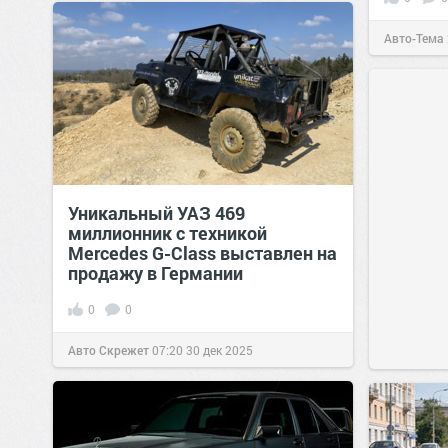
Авто-Тема
Уникальный УАЗ 469
миллионник с техникой
Mercedes G-Class выставлен на
продажу в Германии
0
0
Авто Скрежет
07:20
30 дек 2025