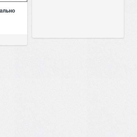
ально
0
0