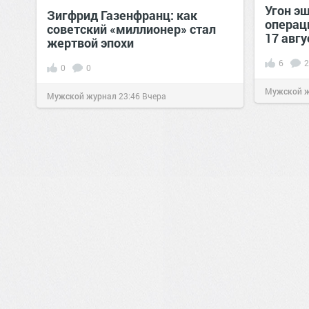
Угон э
Зигфрид Газенфранц: как
операц
советский «миллионер» стал
17 авгу
жертвой эпохи
6
2
0
0
Мужской 
Мужской журнал
23:46
Вчера
0
0