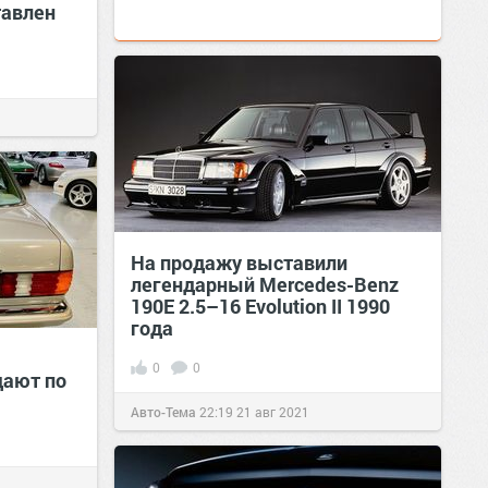
тавлен
На продажу выставили
легендарный Mercedes-Benz
190E 2.5–16 Evolution II 1990
года
0
0
дают по
Авто-Тема
22:19
21 авг 2021