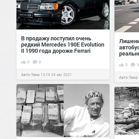
В продажу поступил очень
Лишени
редкий Mercedes 190E Evolution
автобу
II 1990 года дороже Ferrari
реальн
0
0
0
3
Авто-Тема
13:16
24 авг 2021
Авто-Тема