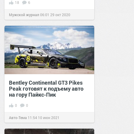
18
6
Мужской журнал
06:01
29 окт 2020
Bentley Continental GT3 Pikes
Peak готовят к подъему авто
на гору Пайкс-Пик
0
0
Авто-Тема
11:54
10 июн 2021