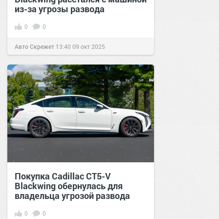
из-за угрозы развода
0
0
Авто Скрежет
13:40
09 окт 2025
Покупка Cadillac CT5-V
Blackwing обернулась для
владельца угрозой развода
0
0