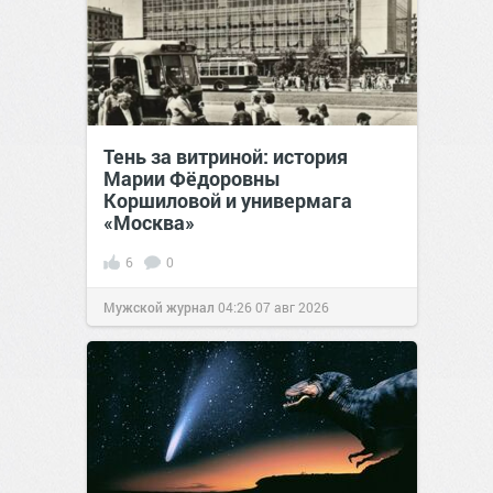
Тень за витриной: история
Марии Фёдоровны
Коршиловой и универмага
«Москва»
6
0
Мужской журнал
04:26
07 авг 2026