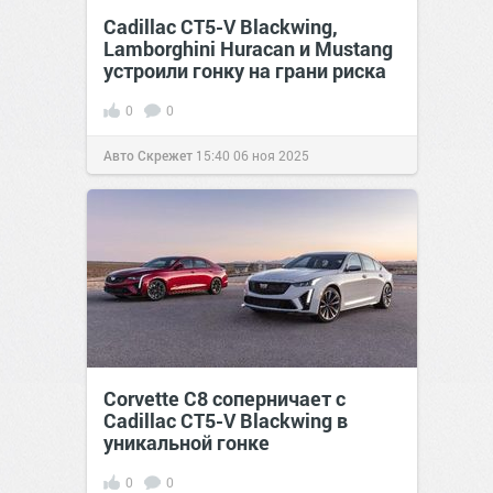
Cadillac CT5-V Blackwing,
Lamborghini Huracan и Mustang
устроили гонку на грани риска
0
0
Авто Скрежет
15:40
06 ноя 2025
Corvette C8 соперничает с
Cadillac CT5-V Blackwing в
уникальной гонке
0
0