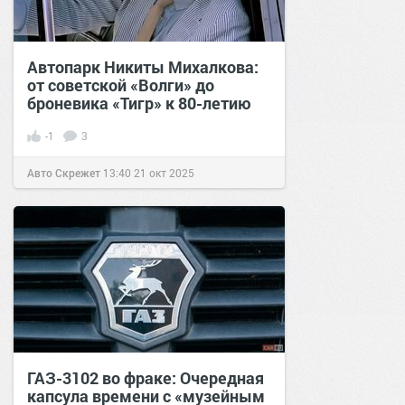
Автопарк Никиты Михалкова:
от советской «Волги» до
броневика «Тигр» к 80-летию
-1
3
Авто Скрежет
13:40
21 окт 2025
ГАЗ-3102 во фраке: Очередная
капсула времени с «музейным