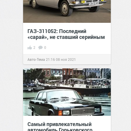
ГАЗ-311052: Последний
«сарай», не ставший серийным
2
0
Авто-Тема
21:16
08 ноя 2021
Самый привлекательный
автомобиль Горьковского