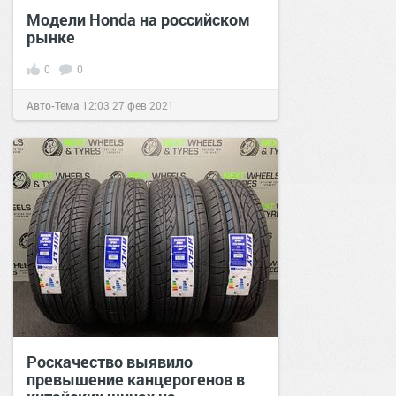
Модели Honda на российском
рынке
0
0
Авто-Тема
12:03
27 фев 2021
Роскачество выявило
превышение канцерогенов в