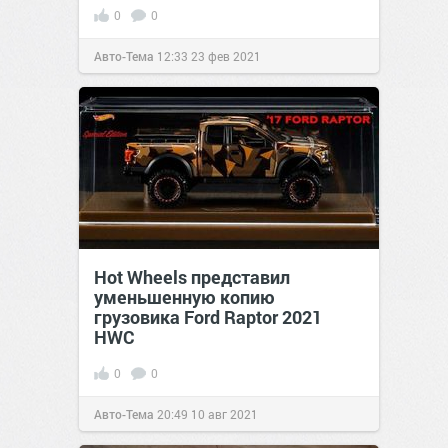
0
0
Авто-Тема
12:33
23 фев 2021
Hot Wheels представил
уменьшенную копию
грузовика Ford Raptor 2021
HWC
0
0
Авто-Тема
20:49
10 авг 2021