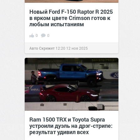
Новый Ford F-150 Raptor R 2025
в ярком цвете Crimson готов к
любым испытаниям
0
0
Авто Скрежет
12:20
12 ноя 2025
Ram 1500 TRX и Toyota Supra
устроили дуэль на дрэг-стрипе:
результат удивил всех