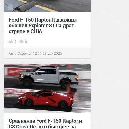
Ford F-150 Raptor R дважды
обошел Explorer ST на дрэг-
стрипе в США
0
0
Авто Скрежет
12:00
23 дек 2025
Сравнение Ford F-150 Raptor и
C8 Corvette: кто быстрее на