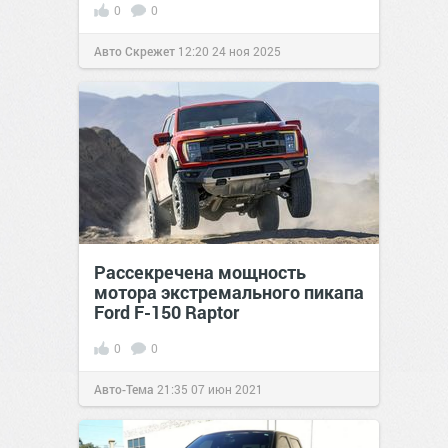
0
0
Авто Скрежет
12:20
24 ноя 2025
Рассекречена мощность
мотора экстремального пикапа
Ford F-150 Raptor
0
0
Авто-Тема
21:35
07 июн 2021