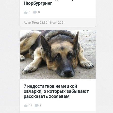
Нюрбургринг
0
0
Авто-Тема
02:39
16 сен 2021
7 недостатков немецкой
овчарки, о которых забывают
рассказать хозяевам
47
9