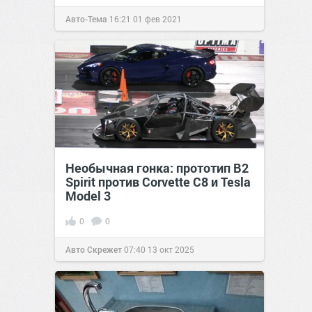
Авто-Тема
16:21
01 фев 2021
Необычная гонка: прототип B2
Spirit против Corvette C8 и Tesla
Model 3
0
0
Авто Скрежет
07:40
13 окт 2025