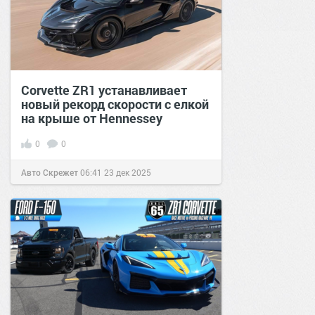
Corvette ZR1 устанавливает
новый рекорд скорости с елкой
на крыше от Hennessey
0
0
Авто Скрежет
06:41
23 дек 2025