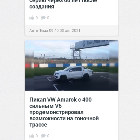
серию через 60 лет после
создания
0
0
Авто-Тема
09:40
03 авг 2021
Пикап VW Amarok с 400-
сильным V6
продемонстрировал
возможности на гоночной
трассе
0
0