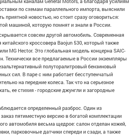
циальным каналам General Motors, а благодаря усилиям
оставки по схемам параллельного импорта, выяснили
ть приятной новостью, но стоит сразу оговориться:
 той машиной, которую помнят и знали в России.
 скрывается совсем другой автомобиль. Современная
ия китайского кроссовера Baojun 530, который также
 или MG Hector. Это глобальная модель концерна SAIC-
ан. Технически все предлагаемые в России экземпляры
безальтернативный полуторалитровый бензиновый
ных сил. В паре с ним работает бесступенчатый
тельно на передние колеса. Так что на серьезное
ать, ее стихия - городские джунгли и загородные
наблюдается определенный разброс. Один из
д заказ пятиместную версию в богатой комплектации
акого автомобиля весьма щедрое: салон отделан кожей,
вки, парковочные датчики спереди и сзади, а также