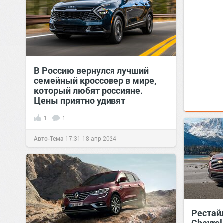
В Россию вернулся лучший
семейный кроссовер в мире,
который любят россияне.
Цены приятно удивят
1
1
Авто-Тема
17:31
18 апр 2024
Рестай
Chevrol