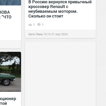
В Россию вернулся привычный
кроссовер Renault с
неубиваемым мотором.
НОВА
Сколько он стоит
 "ЧТО
0
3
Авто-Тема
16:10
27 апр 2024
кционер
стой