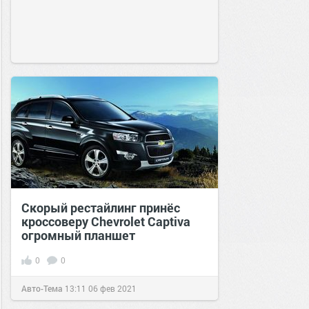
Скорый рестайлинг принёс
кроссоверу Chevrolet Captiva
огромный планшет
0
0
Авто-Тема
13:11
06 фев 2021