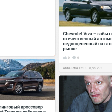
Chevrolet Viva – забы
отечественный автомо
недооцененный на вт
рынке
0
0
Авто-Тема
16:18
10 дек 2021
линговый кроссовер
et Traverse собрался в