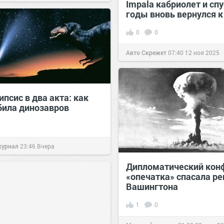
Impala кабриолет и сп
годы вновь вернулся к
0
0
Авто Скрежет
07:40
12 ноя 2025
псис в два акта: как
била динозавров
журнал
23:46
Вчера
Дипломатический конф
«опечатка» спасала р
Вашингтона
1
0