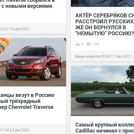
 с новыми версиями
АКТЁР СЕРЕБРЯКОВ С
РАССТРОИЛ РУССКИХ:
ЖЕ ОН ВЕРНУЛСЯ В
12:07
23 дек 2021
"НЕМЫТУЮ" РОССИЮ?
2
124
Ваши новости
05:00
17 сен 2021
анцы везут в Россию
ый трёхрядный
ер Chevrolet Traverse
Самый крупный колле
Cadillac начинал с про
11:54
24 дек 2021