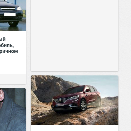
тый
биль,
оричном