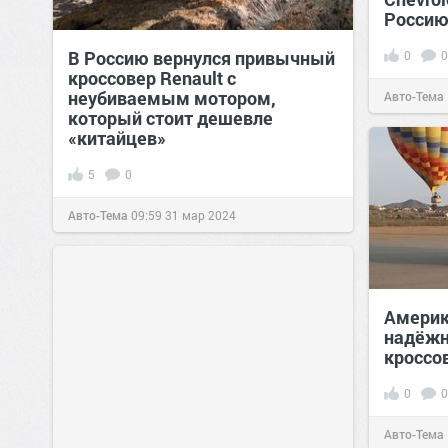
Россию
В Россию вернулся привычный
0
0
кроссовер Renault с
неубиваемым мотором,
Авто-Тема
который стоит дешевле
«китайцев»
5
0
Авто-Тема
09:59
31 мар 2024
Америк
надёжн
кроссов
0
0
Авто-Тема