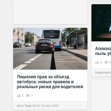
Апокали
пыль у
0
0
Мужской 
Лишение прав за объезд
автобуса: новые правила и
реальные риски для водителей
0
3
Авто-Тема
09:47
29 июл 2026