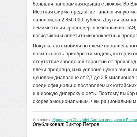
большая панорамная крыша с люком. Во Вл
Местная фирма предлагает аналогичную ма
салоном, за 2 850 000 рублей. Другая комп
семиместный кроссовер, ввезенный из ОАЭ, у
логистикой и аппетитами конкретных прода
Покупка автомобиля по схеме параллельног
возможность приобрести модель, которая оф
отсутствие заводской гарантии от производ
плечи продавца, и их условия нужно очень 
ценовом диапазоне от 2,7 до 3,5 миллионов 
среди официально поставляемых китайских 
и широкую дилерскую сеть. Поэтому выбор в
скорее эмоциональным, чем рациональным
Источник:
Кроссовер Chevrolet Captiva вернулся в Росс
Опубликовал:
Виктор Петров