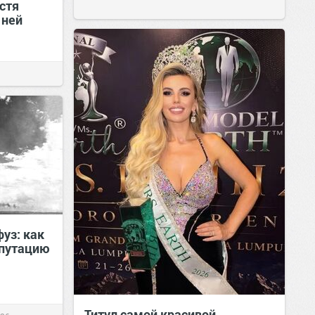
устя
 ней
уз: как
епутацию
Титул самой красивой