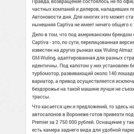
Правда, возвращение состоялось не по офи
частных компаний и дилеров, наладивших п
Автоновости дня. Для многих это может ста
нынешняя Captiva не имеет ничего общего с
Дело в том, что под американским брендом
Captiva - это, по сути, перелицованная верс
известен на других рынках как Wuling Almaz
GM-Wuling, адаптированная для разных стр
идентичны. Под капотом у них установлен 
турбомотор, развивающий около 140 лошади
вариатор, а привод осуществляется исключи
бездорожье на такой машине лучше не съезж
трассы.
Что касается цен и предложений, то здесь 
автосалонов в Воронеже готов привезти по
Premier за 2 750 000 рублей. Оснащение у т
есть камера заднего вида для удобной парко