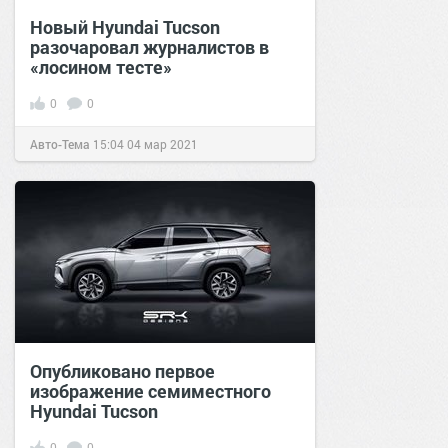
Новый Hyundai Tucson
разочаровал журналистов в
«лосином тесте»
0
0
Авто-Тема
15:04
04 мар 2021
Опубликовано первое
изображение семиместного
Hyundai Tucson
0
0