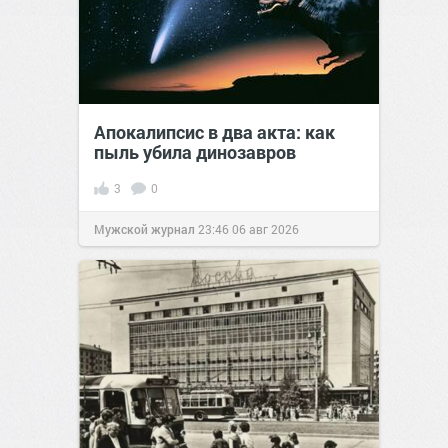
Апокалипсис в два акта: как
пыль убила динозавров
3
0
Мужской журнал
23:46
06 авг 2026