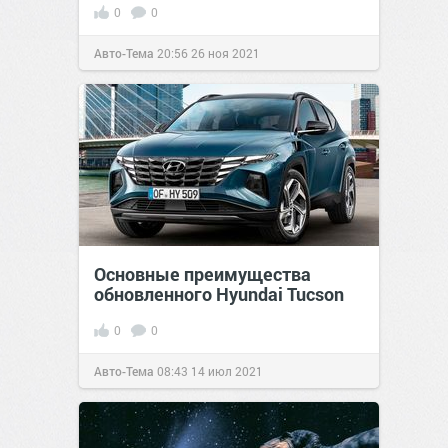
0
0
Авто-Тема
20:56
26 ноя 2021
Основные преимущества
обновленного Hyundai Tucson
0
0
Авто-Тема
08:43
14 июл 2021