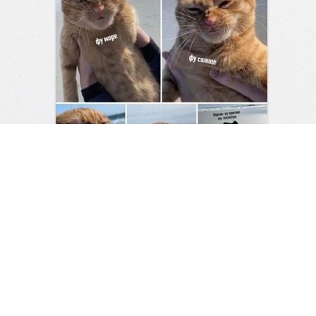
Хватит грустить — пора
посмеяться!
1
0
Мужской журнал
23:46
06 авг 2026