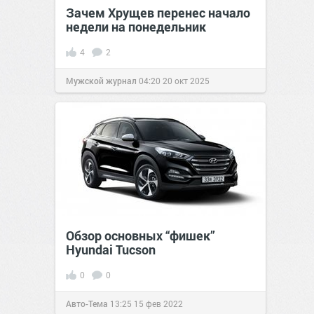
Зачем Хрущев перенес начало
недели на понедельник
4
2
Мужской журнал
04:20
20 окт 2025
Обзор основных “фишек”
Hyundai Tucson
0
0
Авто-Тема
13:25
15 фев 2022