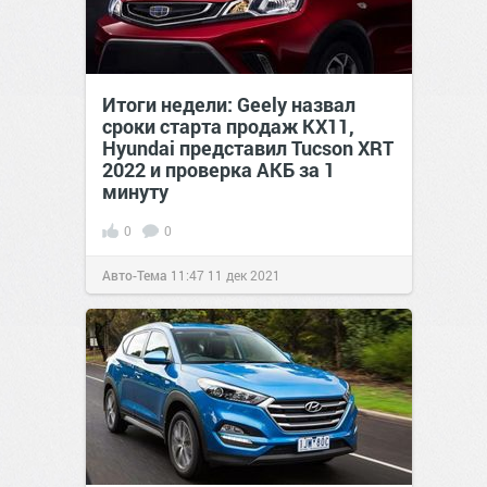
Итоги недели: Geely назвал
сроки старта продаж KX11,
Hyundai представил Tucson XRT
2022 и проверка АКБ за 1
минуту
0
0
Авто-Тема
11:47
11 дек 2021