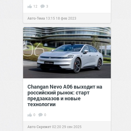
12
3
Авто-Тема
13:15
18 фев 2023
Changan Nevo A06 выходит на
российский рынок: старт
предзаказов и новые
технологии
0
0
Авто Скрежет
02:20
29 сен 2025