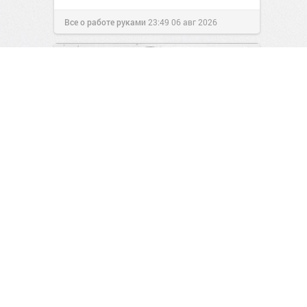
Все о работе руками
23:49
06 авг 2026
Заряжаемся на позитив!
0
0