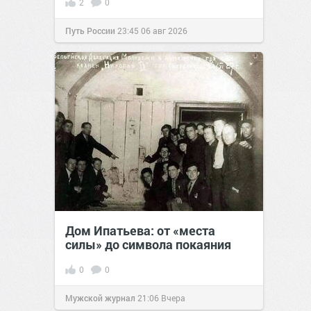
2
0
Путь России
23:45
06 авг 2026
Дом Ипатьева: от «места
силы» до символа покаяния
0
0
Мужской журнал
21:06
Вчера