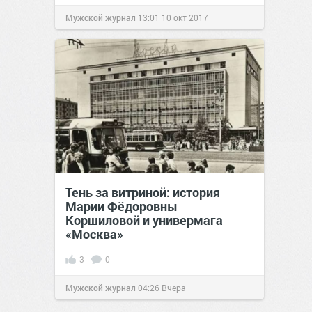
Мужской журнал
13:01
10 окт 2017
Тень за витриной: история
Марии Фёдоровны
Коршиловой и универмага
«Москва»
3
0
Мужской журнал
04:26
Вчера