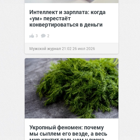
Интеллект и зарплата: когда
«ум» перестаёт
конвертироваться в деньги
3
2
Мужской журнал
21:02
26 июл 2026
Укропный феномен: почему
мы сыплем его везде, а весь
мир крутит пальцем у виска