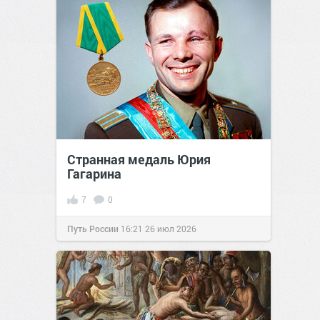
Странная медаль Юрия
Гагарина
7
0
Путь России
16:21
26 июл 2026