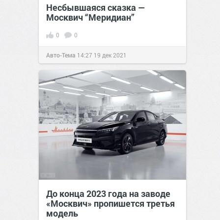
Несбывшаяся сказка —
Москвич “Меридиан”
0
0
Авто-Тема
14:27
19 дек 2021
До конца 2023 года на заводе
«Москвич» пропишется третья
модель