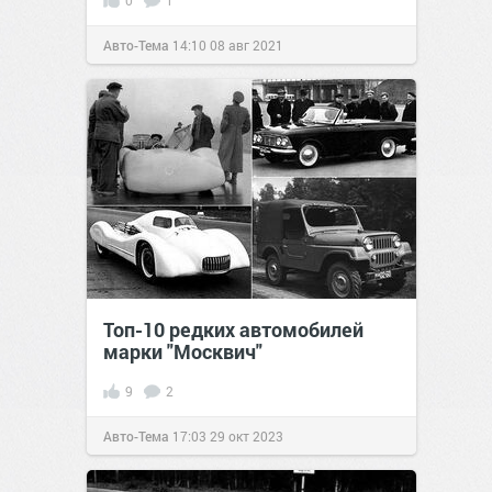
0
1
Авто-Тема
14:10
08 авг 2021
Топ-10 редких автомобилей
марки "Москвич"
9
2
Авто-Тема
17:03
29 окт 2023