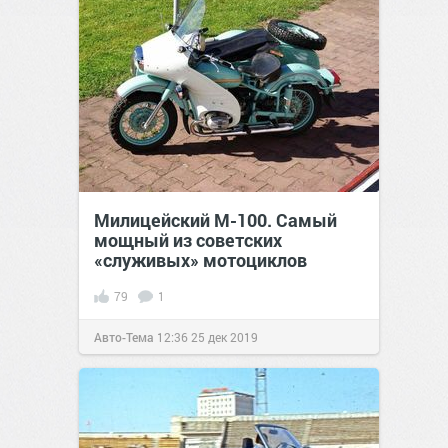
Милицейский М-100. Самый
мощный из советских
«служивых» мотоциклов
79
1
Авто-Тема
12:36
25 дек 2019