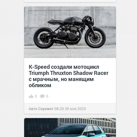
K-Speed создали мотоцикл
Triumph Thruxton Shadow Racer
с мрачным, но манящим
обликом
0
0
Авто Скрежет
08:20
30 ноя 2025