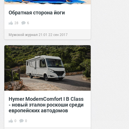
Обратная сторона йоги
28
6
Мужской журнал
21:01
22 сен 2017
Hymer ModernComfort I B Class
- новый эталон роскоши среди
европейских автодомов
0
0