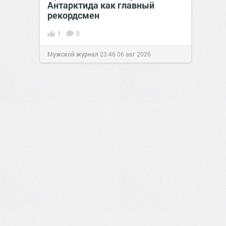
Антарктида как главный
рекордсмен
1
0
Мужской журнал
23:46
06 авг 2026
1
0