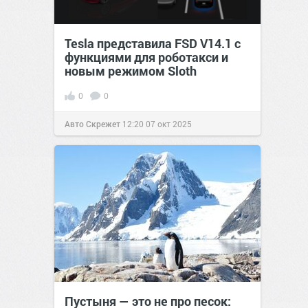
Tesla представила FSD V14.1 с
функциями для роботакси и
новым режимом Sloth
0
0
Авто Скрежет
12:20
07 окт 2025
Пустыня — это не про песок: