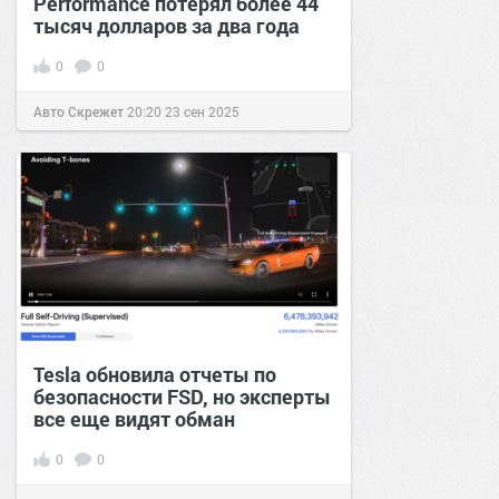
Performance потерял более 44
тысяч долларов за два года
0
0
Авто Скрежет
20:20
23 сен 2025
Tesla обновила отчеты по
безопасности FSD, но эксперты
все еще видят обман
0
0