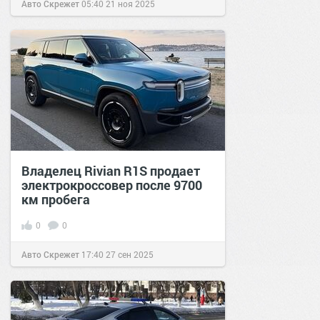
Авто Скрежет
05:40
21 ноя 2025
Владелец Rivian R1S продает
электрокроссовер после 9700
км пробега
0
0
Авто Скрежет
17:40
27 сен 2025