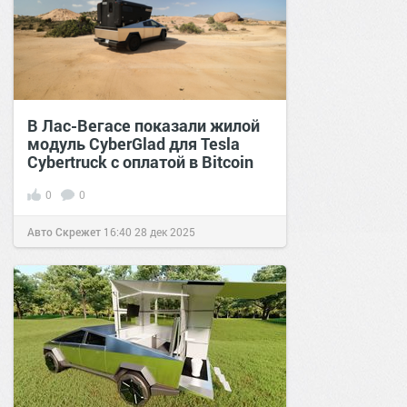
В Лас-Вегасе показали жилой
модуль CyberGlad для Tesla
Cybertruck с оплатой в Bitcoin
0
0
Авто Скрежет
16:40
28 дек 2025