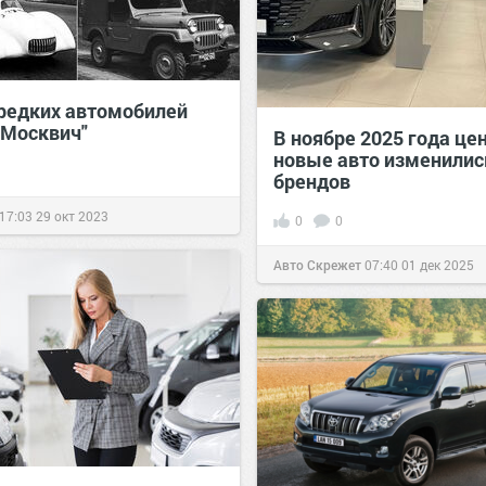
 редких автомобилей
"Москвич"
В ноябре 2025 года це
новые авто изменились
брендов
17:03
29 окт 2023
0
0
Авто Скрежет
07:40
01 дек 2025