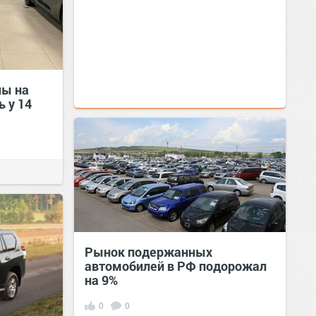
ны на
 у 14
Рынок подержанных
автомобилей в РФ подорожал
на 9%
0
0