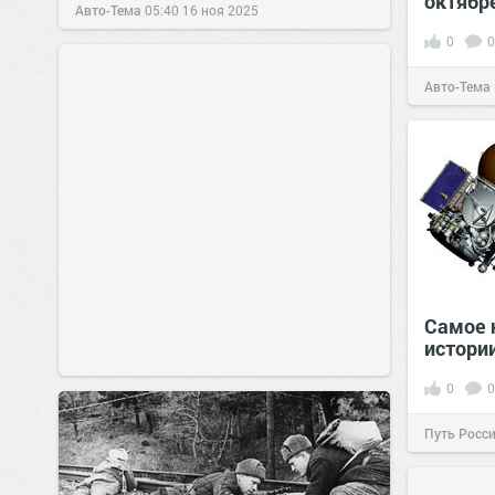
октябре
Авто-Тема
05:40
16 ноя 2025
0
0
Авто-Тема
Самое 
истори
0
0
Путь Росс