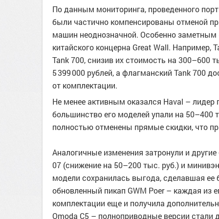
По данным мониторинга, проведенного порт
были частично компенсированы отменой пр
машин неоднозначной. Особенно заметным 
китайского концерна Great Wall. Например, 
Tank 700, снизив их стоимость на 300–600 ты
5 399 000 рублей, а флагманский Tank 700 до
от комплектации.
Не менее активным оказался Haval – лидер
большинство его моделей упали на 50–400 
полностью отменены прямые скидки, что пра
Аналогичные изменения затронули и другие
07 (снижение на 50–200 тыс. руб.) и минивэн
модели сохранилась выгода, сделавшая ее 
обновленный пикап GWM Poer – каждая из ег
комплектации еще и получила дополнительну
Omoda C5 – полноприводные версии стали де