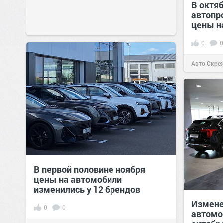
В октяб
автопр
цены н
0
0
Авто Скре
В первой половине ноября
цены на автомобили
изменились у 12 брендов
Измене
0
0
автомо