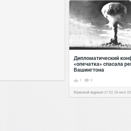
Дипломатический конф
«опечатка» спасала р
Вашингтона
1
0
Мужской журнал
21:02
28 июл 2