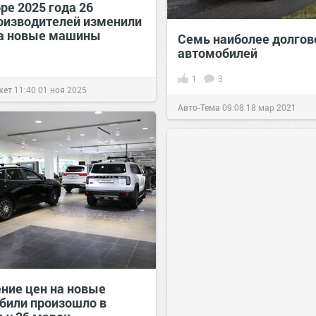
ре 2025 года 26
оизводителей изменили
а новые машины
Семь наиболее долго
автомобилей
1
3
жет
11:40
01 ноя 2025
Авто-Тема
09:08
18 мар 2021
ние цен на новые
били произошло в