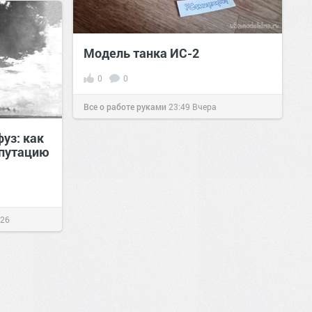
Модель танка ИС-2
0
0
Все о работе руками
23:49
Вчера
уз: как
епутацию
026