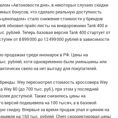
алом «Автоновости дня», в некоторых случаях скидки
ямых бонусов, что сделало реальную доступность
«ценопадом» стало снижение стоимости у брендов
Tank обновил прайс-листы на внедорожники Tank 400 и
с. рублей. Теперь базовая версия Tank 400 стартует от
ступен от 8 899 000 до 12 499 000 рублей в зависимости
 по продажам среди иномарок в РФ. Цены на
тыс. рублей, хотя одновременно были уменьшены или
ктически свело на нет выгоду для покупателей.
 бренды. Wey пересмотрел стоимость кроссовера Wey
а Wey 80 (до 700 тыс. руб.), при этом у последней
более доступной. Также снизились цены на
о версий подешевела на 100 тысяч, а в базовой
ю скидку. Впервые за время продаж упал и ценник на
шевле на 150 тыс. рублей. Chery скорректировал цены