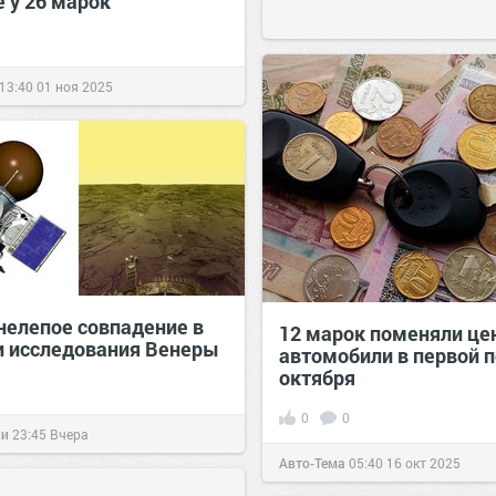
 у 26 марок
13:40
01 ноя 2025
нелепое совпадение в
12 марок поменяли це
и исследования Венеры
автомобили в первой 
октября
0
0
ии
23:45
Вчера
Авто-Тема
05:40
16 окт 2025