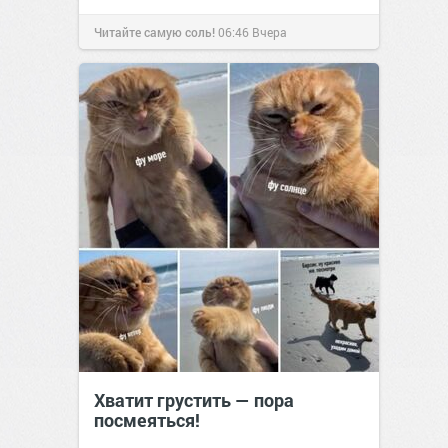
Читайте самую соль!
06:46
Вчера
Хватит грустить — пора
посмеяться!