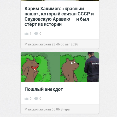
Карим Хакимов: «красный
паша», который связал СССР и
Саудовскую Аравию — и был
стёрт из истории
1
0
Мужской журнал
23:46
06 авг 2026
Пошлый анекдот
0
0
Мужской журнал
05:06
Вчера