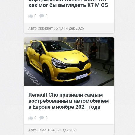
как мог бы выглядеть X7 M CS
0
0
Авто Скрежет
05:43
14 дек 2025
Renault Clio признали самым
востребованным автомобилем
в Европе в ноябре 2021 года
0
0
Авто-Тема
13:40
21 дек 2021