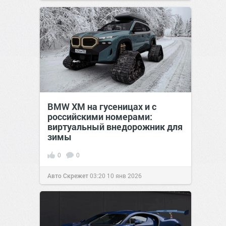
BMW XM на гусеницах и с
российскими номерами:
виртуальный внедорожник для
зимы
0
0
Авто Скрежет
03:20
10 янв 2026