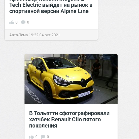
Tech Electric выйдет на рынок в
спортивной версии Alpine Line
0
0
Авто-Тема
19:22
04 окт 2021
В Тольятти сфотографировали
хэтчбек Renault Clio пятого
поколения
0
0