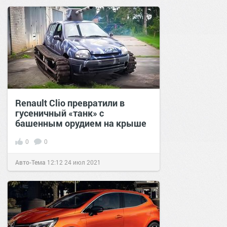
Renault Clio превратили в
гусеничный «танк» с
башенным орудием на крыше
0
0
Авто-Тема
12:12
24 июл 2021