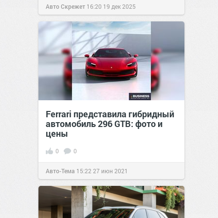
Авто Скрежет
16:20
19 дек 2025
Ferrari представила гибридный
автомобиль 296 GTB: фото и
цены
0
0
Авто-Тема
15:22
27 июн 2021