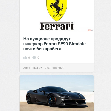
На аукционе продадут
гиперкар Ferrari SF90 Stradale
почти без пробега
0
0
Авто-Тема
06:12
07 янв 2022