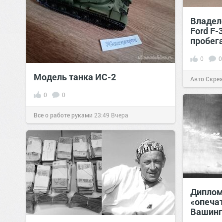
Владел
Ford F-
пробег
0
0
Модель танка ИС-2
Авто Скре
0
0
Все о работе руками
23:49
Вчера
Диплом
«опеча
Вашинг