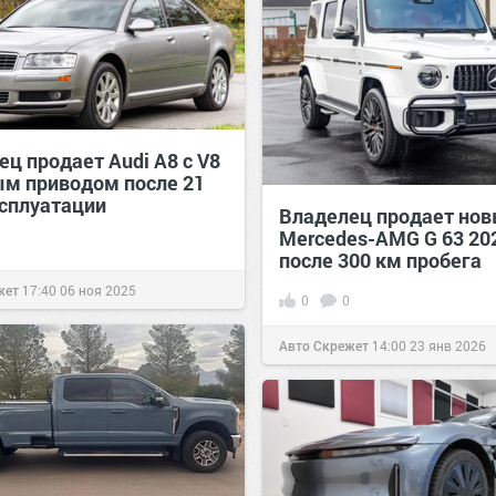
ц продает Audi A8 с V8
ым приводом после 21
ксплуатации
Владелец продает но
Mercedes-AMG G 63 20
после 300 км пробега
жет
17:40
06 ноя 2025
0
0
Авто Скрежет
14:00
23 янв 2026