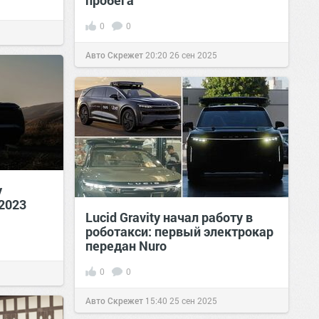
пробега
0
0
Авто Скрежет
20:20
26 сен 2025
y
 2023
Lucid Gravity начал работу в
роботакси: первый электрокар
передан Nuro
0
0
Авто Скрежет
15:40
25 сен 2025