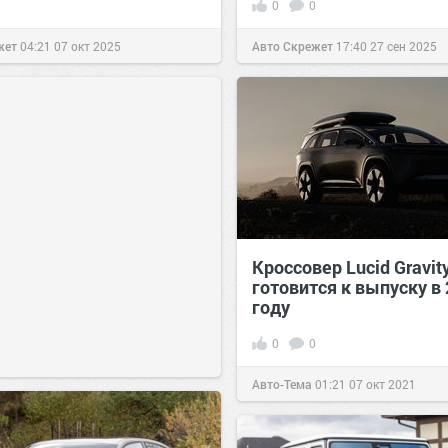
0
0
жет
04:21
07 окт 2025
Авто Скрежет
17:40
27 сен 2025
Кроссовер Lucid Gravit
готовится к выпуску в
году
0
0
Авто-Тема
01:21
07 окт 2021