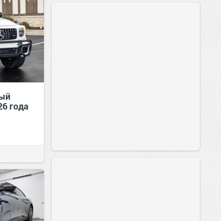
вый
26 года