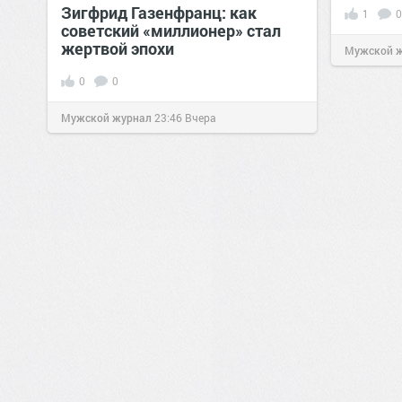
Зигфрид Газенфранц: как
1
0
советский «миллионер» стал
жертвой эпохи
Мужской 
0
0
Мужской журнал
23:46
Вчера
0
0