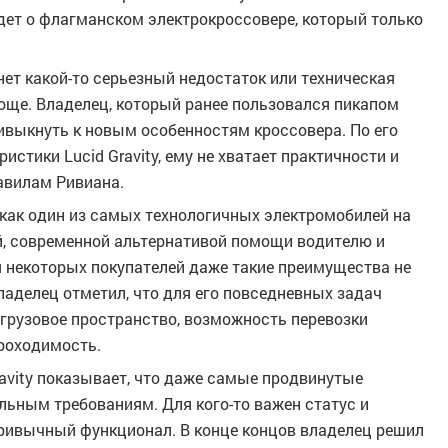
дет о флагманском электрокроссовере, который только
ет какой-то серьезный недостаток или техническая
още. Владелец, который ранее пользовался пикапом
привыкнуть к новым особенностям кроссовера. По его
стики Lucid Gravity, ему не хватает практичности и
авилам Ривиана.
я как один из самых технологичных электромобилей на
й, современной альтернативой помощи водителю и
я некоторых покупателей даже такие преимущества не
аделец отметил, что для его повседневных задач
грузовое пространство, возможность перевозки
роходимость.
avity показывает, что даже самые продвинутые
льным требованиям. Для кого-то важен статус и
привычный функционал. В конце концов владелец решил