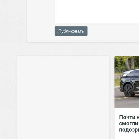
Публиковать
Почти н
смогли
подозр