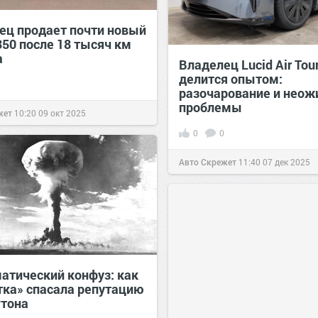
ец продает почти новый
350 после 18 тысяч км
а
Владелец Lucid Air Tou
делится опытом:
разочарование и нео
проблемы
жет
10:20
09 окт 2025
0
0
Авто Скрежет
11:40
07 дек 2025
атический конфуз: как
тка» спасала репутацию
тона