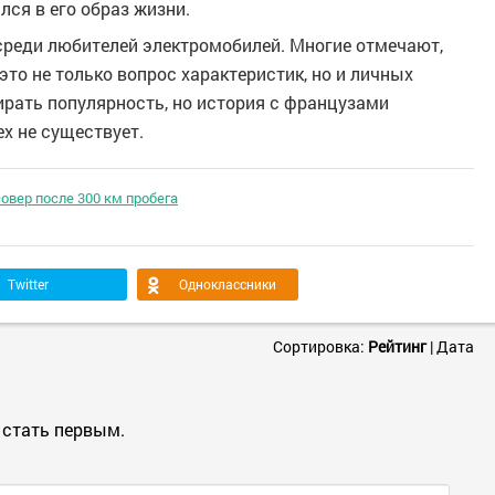
лся в его образ жизни.
среди любителей электромобилей. Многие отмечают,
то не только вопрос характеристик, но и личных
бирать популярность, но история с французами
х не существует.
овер после 300 км пробега
Twitter
Одноклассники
Сортировка:
Рейтинг
|
Дата
 стать первым.