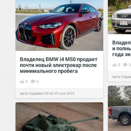
Владеле
и полн
года э
Владелец BMW i4 M50 продает
почти новый электрокар после
0
0
минимального пробега
Авто Скре
0
0
Авто Скрежет
09:40
05 ноя 2025