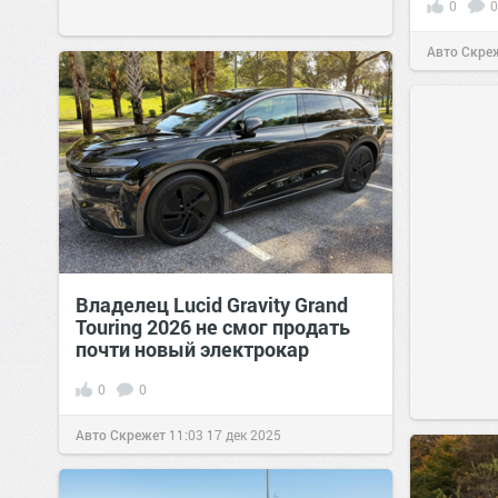
0
0
Авто Скре
Владелец Lucid Gravity Grand
Touring 2026 не смог продать
почти новый электрокар
0
0
Авто Скрежет
11:03
17 дек 2025