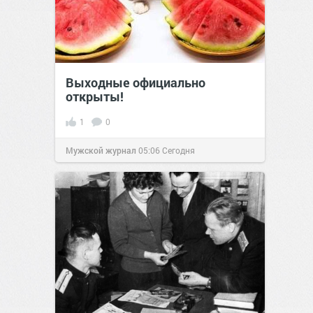
Выходные официально
открыты!
1
0
Мужской журнал
05:06
Сегодня