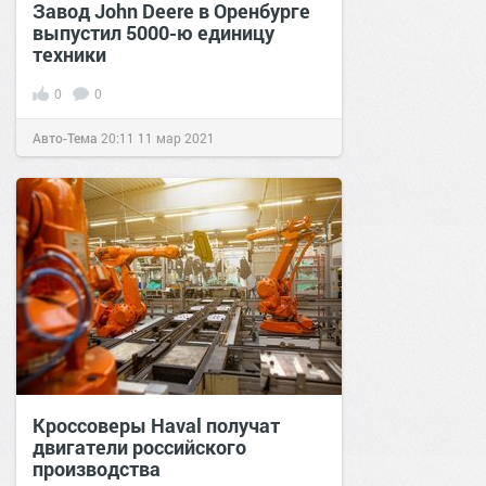
Завод John Deere в Оренбурге
выпустил 5000-ю единицу
техники
0
0
Авто-Тема
20:11
11 мар 2021
Кроссоверы Haval получат
двигатели российского
производства