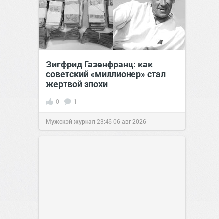
Зигфрид Газенфранц: как
советский «миллионер» стал
жертвой эпохи
0
1
Мужской журнал
23:46
06 авг 2026