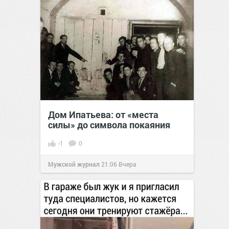
Дом Ипатьева: от «места
силы» до символа покаяния
-1
0
Мужской журнал
21:06
Вчера