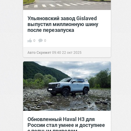
Ульяновский завод Gislaved
выпустил миллионную шину
после перезапуска
0
0
Авто Скрежет
09:40
22 окт 2025
Обновленный Haval H3 для
России стал умнее и доступнее
с полным приводом