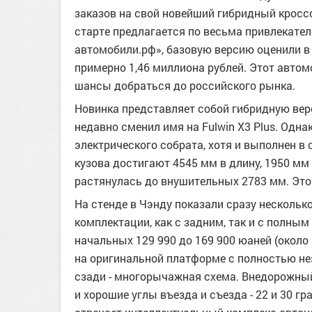
заказов на свой новейший гибридный кроссо
старте предлагается по весьма привлекател
автомобили.рф», базовую версию оценили в 
примерно 1,46 миллиона рублей. Этот автом
шансы добраться до российского рынка.
Новинка представляет собой гибридную верс
недавно сменил имя на Fulwin X3 Plus. Однак
электрического собрата, хотя и выполнен в
кузова достигают 4545 мм в длину, 1950 мм 
растянулась до внушительных 2783 мм. Это 
На стенде в Чэнду показали сразу нескольк
комплектации, как с задним, так и с полны
начальных 129 990 до 169 900 юаней (около 
на оригинальной платформе с полностью не
сзади - многорычажная схема. Внедорожны
и хорошие углы въезда и съезда - 22 и 30 г