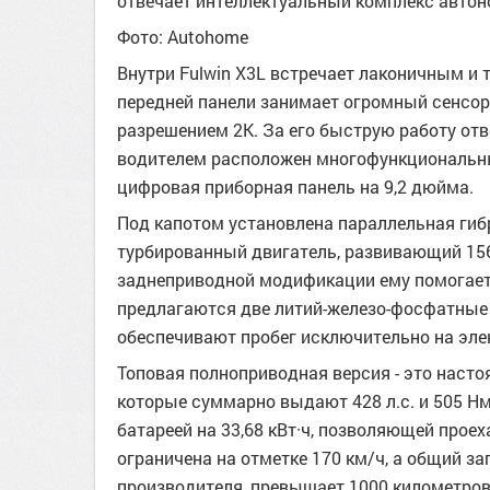
отвечает интеллектуальный комплекс автоно
Фото: Autohome
Внутри Fulwin X3L встречает лаконичным и
передней панели занимает огромный сенсо
разрешением 2K. За его быструю работу от
водителем расположен многофункциональны
цифровая приборная панель на 9,2 дюйма.
Под капотом установлена параллельная гиб
турбированный двигатель, развивающий 156
заднеприводной модификации ему помогает 
предлагаются две литий-железо-фосфатные б
обеспечивают пробег исключительно на элек
Топовая полноприводная версия - это насто
которые суммарно выдают 428 л.с. и 505 Нм
батареей на 33,68 кВт·ч, позволяющей прое
ограничена на отметке 170 км/ч, а общий з
производителя, превышает 1000 километров