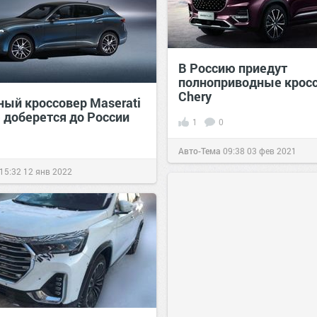
В Россию приедут
полноприводные крос
Chery
ный кроссовер Maserati
e доберется до России
1
0
Авто-Тема
09:38
03 фев 2021
15:32
12 янв 2022