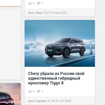
0
0
Авто-Тема
15:37
15 янв 2022
Chery убрала из России свой
единственный гибридный
кроссовер Tiggo 8
0
0
Авто Скрежет
11:40
01 окт 2025