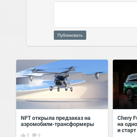
Публиковать
NFT открыла предзаказ на
Chery F
аэромобили-трансформеры
на одно
и старт
0
0