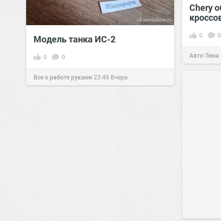
Chery 
кроссов
0
0
Модель танка ИС-2
Авто-Тема
0
0
Все о работе руками
23:49
Вчера
6
2