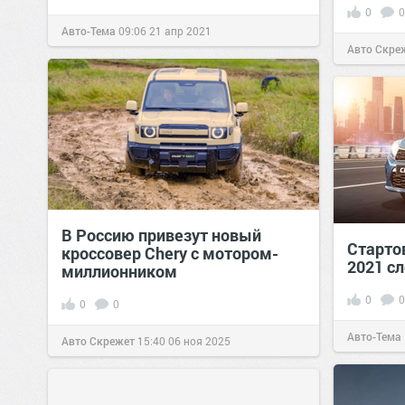
0
0
Авто-Тема
09:06
21 апр 2021
Авто Скре
В Россию привезут новый
Стартов
кроссовер Chery с мотором-
2021 с
миллионником
0
0
0
0
Авто-Тема
Авто Скрежет
15:40
06 ноя 2025