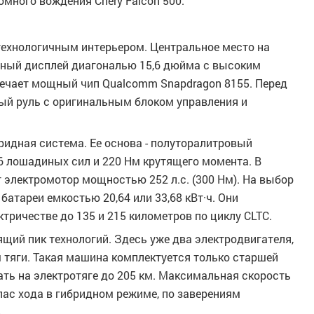
много вождения Chery Falcon 500.
 технологичным интерьером. Центральное место на
рный дисплей диагональю 15,6 дюйма с высоким
вечает мощный чип Qualcomm Snapdragon 8155. Перед
й руль с оригинальным блоком управления и
ридная система. Ее основа - полуторалитровый
 лошадиных сил и 220 Нм крутящего момента. В
электромотор мощностью 252 л.с. (300 Нм). На выбор
атареи емкостью 20,64 или 33,68 кВт·ч. Они
тричестве до 135 и 215 километров по циклу CLTC.
ящий пик технологий. Здесь уже два электродвигателя,
 тяги. Такая машина комплектуется только старшей
хать на электротяге до 205 км. Максимальная скорость
апас хода в гибридном режиме, по заверениям
.