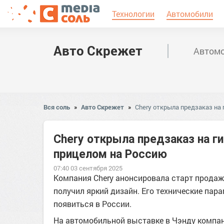
Технологии
Автомобили
Авто Скрежет
Автомо
Вся соль
»
Авто Скрежет
»
Chery открыла предзаказ на 
Chery открыла предзаказ на г
прицелом на Россию
07:40 03 сентября 2025
Компания Chery анонсировала старт продаж
получил яркий дизайн. Его технические па
появиться в России.
На автомобильной выставке в Чэнду компани