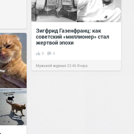
Зигфрид Газенфранц: как
советский «миллионер» стал
жертвой эпохи
0
0
Мужской журнал
23:46
Вчера
а