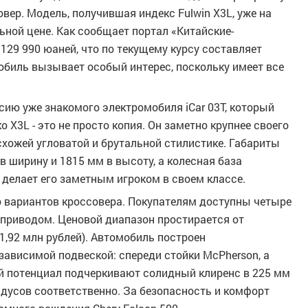
вер. Модель, получившая индекс Fulwin X3L, уже на
ьной цене. Как сообщает портал «Китайские-
129 990 юаней, что по текущему курсу составляет
обиль вызывает особый интерес, поскольку имеет все
ию уже знакомого электромобиля iCar 03T, который
о X3L - это не просто копия. Он заметно крупнее своего
 схожей угловатой и брутальной стилистике. Габариты
в ширину и 1815 мм в высоту, а колесная база
делает его заметным игроком в своем классе.
о вариантов кроссовера. Покупателям доступны четыре
м приводом. Ценовой диапазон простирается от
1,92 млн рублей). Автомобиль построен
зависимой подвеской: спереди стойки McPherson, а
й потенциал подчеркивают солидный клиренс в 225 мм
радусов соответственно. За безопасность и комфорт