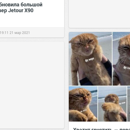
обновила большой
ер Jetour X90
19:11
21 мар 2021
Хватит грустить — пор