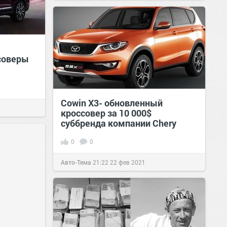
соверы
Cowin X3- обновленный
кроссовер за 10 000$
суббренда компании Chery
0
0
Авто-Тема
21:22
22 фев 2021