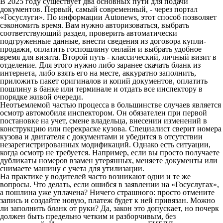
В 2025 году существует два основных пути для подачи
документов. Первый, самый современный, - через портал
«Госуслуги». По информации Autonews, этот способ позволяет
сэкономить время. Вам нужно авторизоваться, выбрать
соответствующий раздел, проверить автоматически
подгруженные данные, внести сведения из договора купли-
продажи, оплатить госпошлину онлайн и выбрать удобное
время для визита. Второй путь - классический, личный визит в
отделение. Для этого нужно либо заранее скачать бланк из
интернета, либо взять его на месте, аккуратно заполнить,
приложить пакет оригиналов и копий документов, оплатить
пошлину в банке или терминале и отдать все инспектору в
порядке живой очереди.
Неотъемлемой частью процесса в большинстве случаев является
осмотр автомобиля инспектором. Он обязателен при первой
постановке на учет, смене владельца, внесении изменений в
конструкцию или перекраске кузова. Специалист сверит номера
кузова и двигателя с документами и убедится в отсутствии
незарегистрированных модификаций. Однако есть ситуации,
когда осмотр не требуется. Например, если вы просто получаете
дубликаты номеров взамен утерянных, меняете документы или
снимаете машину с учета для утилизации.
На практике у водителей часто возникают одни и те же
вопросы. Что делать, если ошибся в заявлении на «Госуслугах»,
а пошлина уже уплачена? Ничего страшного: просто отмените
запись и создайте новую, платеж будет к ней привязан. Можно
ли заполнить бланк от руки? Да, закон это допускает, но почерк
должен быть предельно четким и разборчивым, без