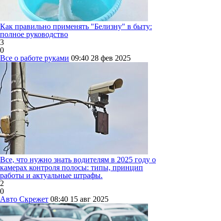
Как правильно применять "Белизну" в быту:
полное руководство
3
0
Все о работе руками
09:40
28 фев 2025
Все, что нужно знать водителям в 2025 году о
камерах контроля полосы: типы, принцип
работы и актуальные штрафы.
2
0
Авто Скрежет
08:40
15 авг 2025