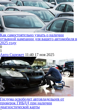
Как самостоятельно узнать о наличии
отзывной кампании для вашего автомобиля в
2025 году
0
1
Авто Скрежет
11:40
17 ноя 2025
Госдума освободит автовладельцев от
проверок ГИБДД при наличии
диагностической карты