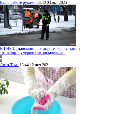
Все о работе руками
23:40
03 окт 2025
В ГИБДД напомнили о запрете эксплуатации
транспорта умерших автовладельцев
0
0
Авто-Тема
13:44
12 ноя 2021