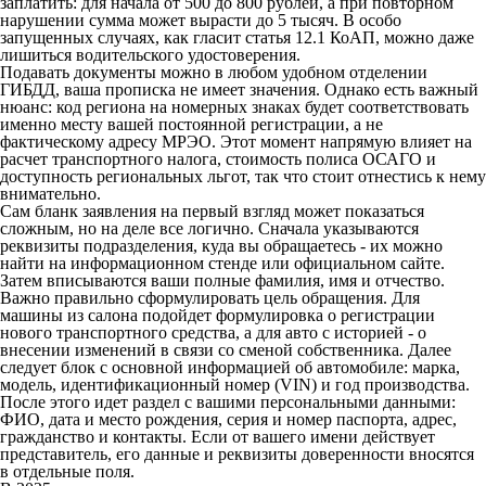
заплатить: для начала от 500 до 800 рублей, а при повторном
нарушении сумма может вырасти до 5 тысяч. В особо
запущенных случаях, как гласит статья 12.1 КоАП, можно даже
лишиться водительского удостоверения.
Подавать документы можно в любом удобном отделении
ГИБДД, ваша прописка не имеет значения. Однако есть важный
нюанс: код региона на номерных знаках будет соответствовать
именно месту вашей постоянной регистрации, а не
фактическому адресу МРЭО. Этот момент напрямую влияет на
расчет транспортного налога, стоимость полиса ОСАГО и
доступность региональных льгот, так что стоит отнестись к нему
внимательно.
Сам бланк заявления на первый взгляд может показаться
сложным, но на деле все логично. Сначала указываются
реквизиты подразделения, куда вы обращаетесь - их можно
найти на информационном стенде или официальном сайте.
Затем вписываются ваши полные фамилия, имя и отчество.
Важно правильно сформулировать цель обращения. Для
машины из салона подойдет формулировка о регистрации
нового транспортного средства, а для авто с историей - о
внесении изменений в связи со сменой собственника. Далее
следует блок с основной информацией об автомобиле: марка,
модель, идентификационный номер (VIN) и год производства.
После этого идет раздел с вашими персональными данными:
ФИО, дата и место рождения, серия и номер паспорта, адрес,
гражданство и контакты. Если от вашего имени действует
представитель, его данные и реквизиты доверенности вносятся
в отдельные поля.