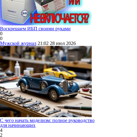
Воскрешаем ИБП своими руками
0
0
Мужской журнал
21:02
28 июл 2026
С чего начать моделизм: полное руководство
для начинающих
4
2