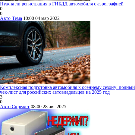
Нужна ли регистрация в ГИБДД автомобиля с аэрографией
0
0
Авто-Тема
10:00
04 мар 2022
Комплексная подготовка автомобиля к осеннему сезону: полный
чек-лист для российских автовладельцев на 2025 год
3
0
Авто Скрежет
08:00
28 авг 2025