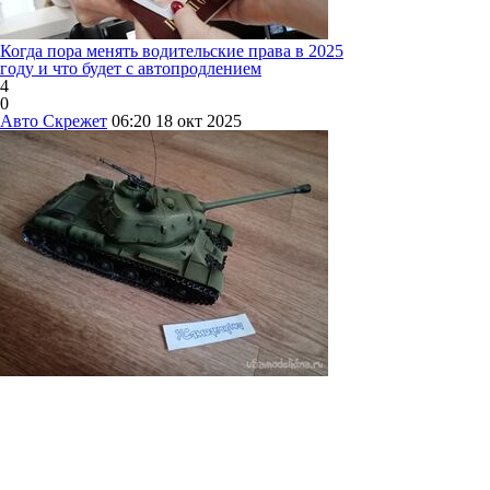
Когда пора менять водительские права в 2025
году и что будет с автопродлением
4
0
Авто Скрежет
06:20
18 окт 2025
Модель танка ИС-2
0
0
Все о работе руками
23:49
Вчера