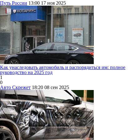
Путь России
13:00
17 ноя 2025
Как унаследовать автомобиль и распорядиться им: полное
руководство на 2025 год
1
0
Авто Скрежет
18:20
08 сен 2025