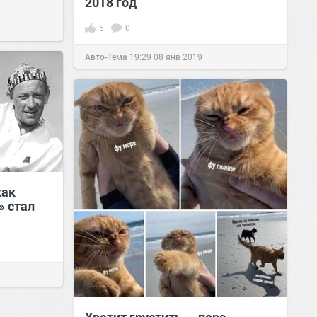
2018 год
5
0
Авто-Тема
19:29
08 янв 2019
как
» стал