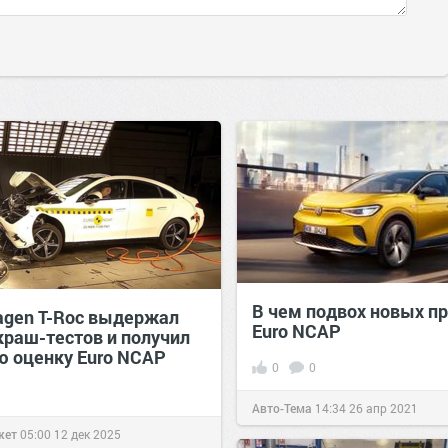
В чем подвох новых п
agen T-Roc выдержал
Euro NCAP
краш-тестов и получил
 оценку Euro NCAP
0
0
Авто-Тема
14:34
26 апр 2021
жет
05:00
12 дек 2025