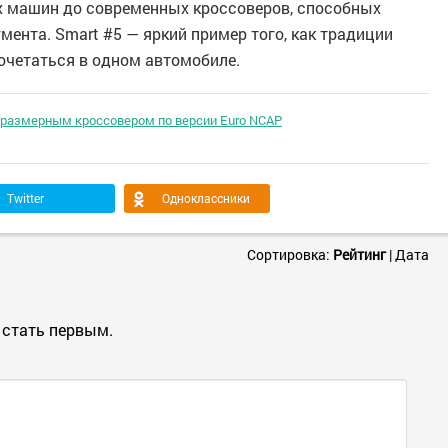
х машин до современных кроссоверов, способных
ента. Smart #5 — яркий пример того, как традиции
очетаться в одном автомобиле.
размерным кроссовером по версии Euro NCAP
Twitter
Одноклассники
Сортировка:
Рейтинг
|
Дата
 стать первым.