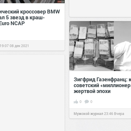
ический кроссовер BMW
ал 5 звезд в краш-
 Euro NCAP
19:07
08 дек 2021
Зигфрид Газенфранц: 
советский «миллионер
жертвой эпохи
0
0
Мужской журнал
23:46
Вчера