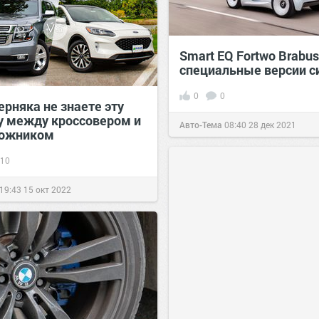
Smart EQ Fortwo Brabu
специальные версии с
0
0
ерняка не знаете эту
у между кроссовером и
Авто-Тема
08:40
28 дек 2021
рожником
10
19:43
15 окт 2022