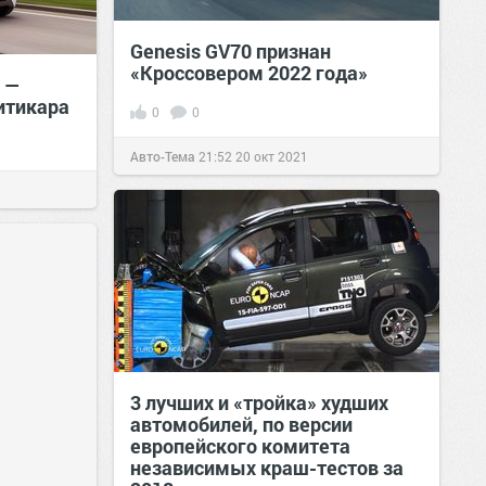
Genesis GV70 признан
«Кроссовером 2022 года»
s —
итикара
0
0
Авто-Тема
21:52
20 окт 2021
3 лучших и «тройка» худших
автомобилей, по версии
европейского комитета
независимых краш-тестов за