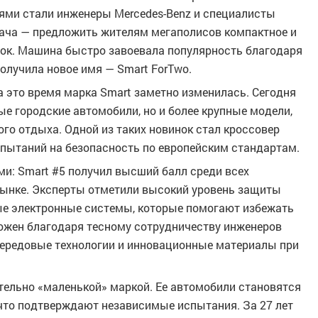
лями стали инженеры Mercedes-Benz и специалисты
дача — предложить жителям мегаполисов компактное и
ок. Машина быстро завоевала популярность благодаря
олучила новое имя — Smart ForTwo.
за это время марка Smart заметно изменилась. Сегодня
ые городские автомобили, но и более крупные модели,
го отдыха. Одной из таких новинок стал кроссовер
спытаний на безопасность по европейским стандартам.
и: Smart #5 получил высший балл среди всех
рынке. Эксперты отметили высокий уровень защиты
ые электронные системы, которые помогают избежать
можен благодаря тесному сотрудничеству инженеров
 передовые технологии и инновационные материалы при
тельно «маленькой» маркой. Ее автомобили становятся
что подтверждают независимые испытания. За 27 лет