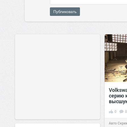
Публиковать
Volksw
серию 
высшую
0
0
Авто Скре