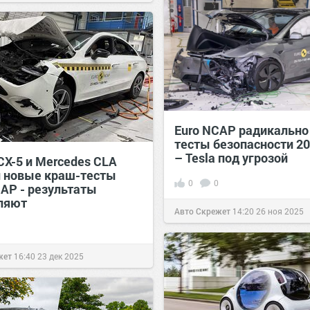
Euro NCAP радикально
тесты безопасности 20
– Tesla под угрозой
CX-5 и Mercedes CLA
 новые краш-тесты
0
0
CAP - результаты
ляют
Авто Скрежет
14:20
26 ноя 2025
жет
16:40
23 дек 2025