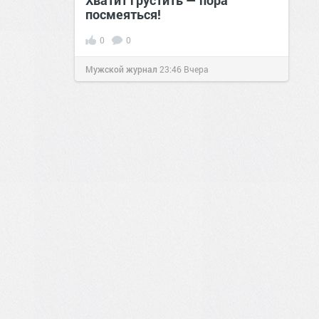
Хватит грустить — пора
посмеяться!
0
0
Мужской журнал
23:46
Вчера