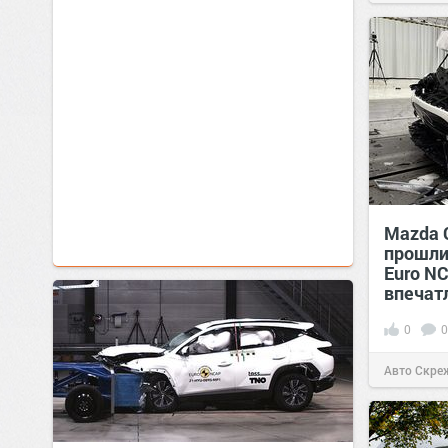
Mazda 
прошли
Euro N
впечат
0
0
Авто Скре