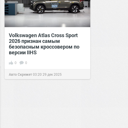
Volkswagen Atlas Cross Sport
2026 признан самым
безопасным кроссовером по
версии IIHS
0
0
Авто Скрежет
03:20
29 дек 2025