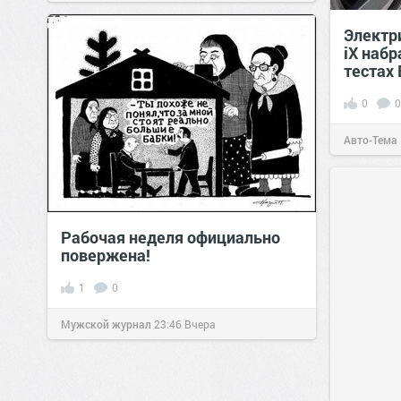
Электр
iX набр
тестах
0
0
Авто-Тема
Рабочая неделя официально
повержена!
1
0
Мужской журнал
23:46
Вчера