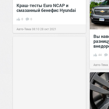
Краш-тесты Euro NCAP и
смазанный бенефис Hyundai
0
0
Авто-Тема
08:10
28 окт 2021
Вы нав
разниц
внедо
44
Авто-Тема