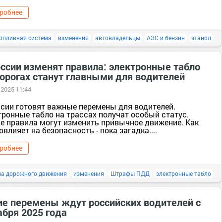
робнее
опливная система
изменения
автовладельцы
АЗС и бензин
этанол
оссии изменят правила: электронные табло
дорогах станут главными для водителей
 2025 11:44
ссии готовят важные перемены для водителей.
тронные табло на трассах получат особый статус.
е правила могут изменить привычное движение. Как
овлияет на безопасность - пока загадка....
робнее
ла дорожного движения
изменения
Штрафы ПДД
электронные табло
ие перемены ждут российских водителей с
абря 2025 года