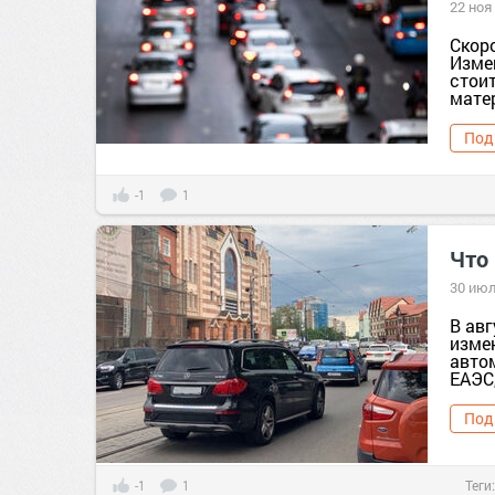
22 ноя
Скор
Изме
стои
матер
Под
-1
1
Что
30 июл
В авг
изме
авто
ЕАЭС,
Под
-1
1
Теги