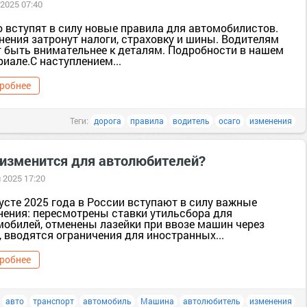
 2025 07:40
о вступят в силу новые правила для автомобилистов.
нения затронут налоги, страховку и шины. Водителям
т быть внимательнее к деталям. Подробности в нашем
иале.С наступлением...
робнее
Теги:
дорога
правила
водитель
осаго
изменения
 изменится для автолюбителей?
 2025 17:20
усте 2025 года в России вступают в силу важные
нения: пересмотрены ставки утильсбора для
мобилей, отменены лазейки при ввозе машин через
 вводятся ограничения для иностранных...
робнее
:
авто
транспорт
автомобиль
Машина
автолюбитель
изменения