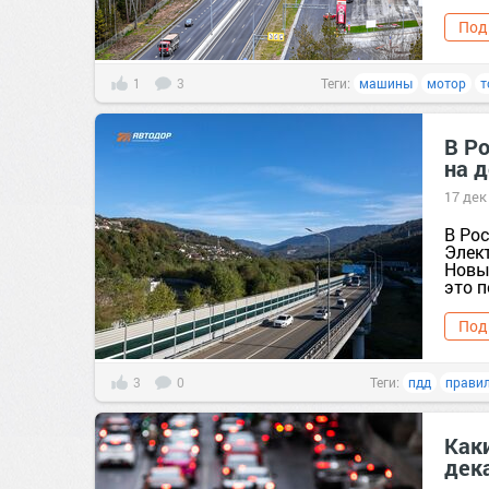
Под
1
3
Теги:
машины
мотор
т
В Р
на 
17 дек
В Ро
Элек
Новы
это п
Под
3
0
Теги:
пдд
прави
Как
дек