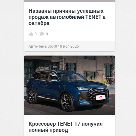
Названы причины успешных
продаж автомобилей TENET в
октябре
0
0
Авто-Тема
05:40
19 ноя 2025
Кроссовер TENET T7 получил
полный привод