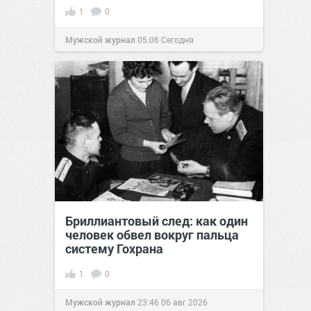
1
0
Мужской журнал
05:06
Сегодня
Бриллиантовый след: как один
человек обвел вокруг пальца
систему Гохрана
1
0
Мужской журнал
23:46
06 авг 2026