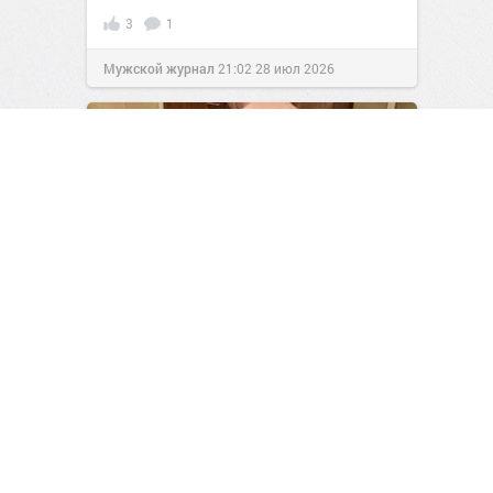
3
1
Мужской журнал
21:02
28 июл 2026
«Родился в рубашке»:
невероятная история
выживания Дэвида Чифальди
1
0
Мужской журнал
23:46
06 авг 2026