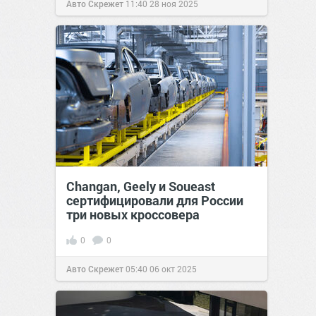
Авто Скрежет
11:40
28 ноя 2025
Changan, Geely и Soueast
сертифицировали для России
три новых кроссовера
0
0
Авто Скрежет
05:40
06 окт 2025