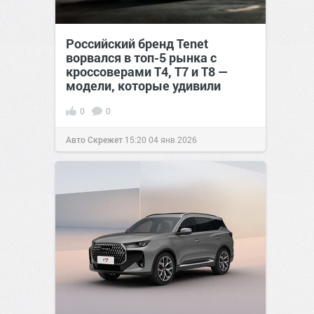
Российский бренд Tenet
ворвался в топ-5 рынка с
кроссоверами T4, T7 и T8 —
модели, которые удивили
0
0
Авто Скрежет
15:20
04 янв 2026