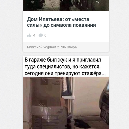
Дом Ипатьева: от «места
силы» до символа покаяния
-1
0
Мужской журнал
21:06
Вчера