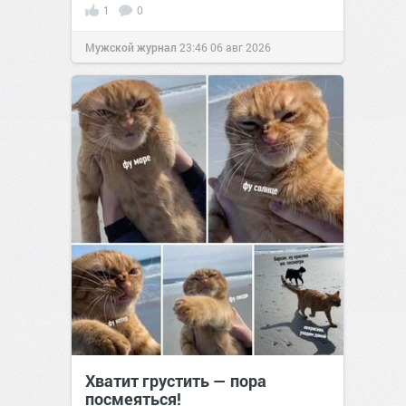
1
0
Мужской журнал
23:46
06 авг 2026
Хватит грустить — пора
посмеяться!