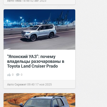
Авто-Тема
18:48
02 авг 2023
"Японский УАЗ": почему
владельцы разочарованы в
Toyota Land Cruiser Prado
0
0
Авто Скрежет
09:40
17 ноя 2025