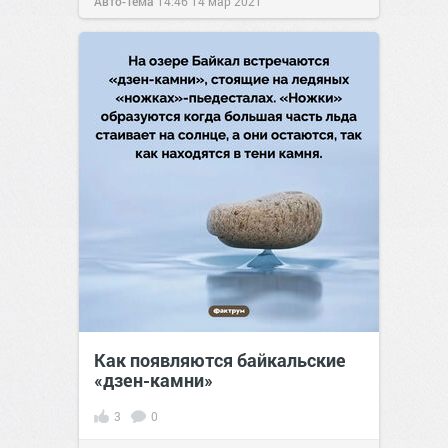
Авто-Тема
14:46
14 мар 2021
Как появляются байкальские
«дзен-камни»
3
0