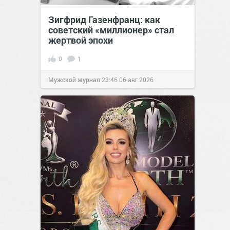
Зигфрид Газенфранц: как
советский «миллионер» стал
жертвой эпохи
0
1
Мужской журнал
23:46
06 авг 2026