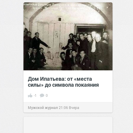
Дом Ипатьева: от «места
силы» до символа покаяния
-1
0
Мужской журнал
21:06
Вчера