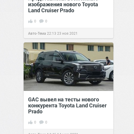
изображения нового Toyota
Land Cruiser Prado
0
0
Авто-Тема
22:13
23 ноя 2021
GAC вывел на тесты нового
конкурента Toyota Land Cruiser
Prado
0
0