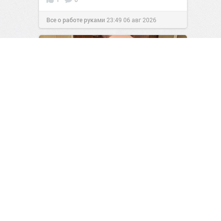
Все о работе руками
23:49
06 авг 2026
«Родился в рубашке»:
невероятная история
выживания Дэвида Чифальди
1
0
Мужской журнал
23:46
06 авг 2026