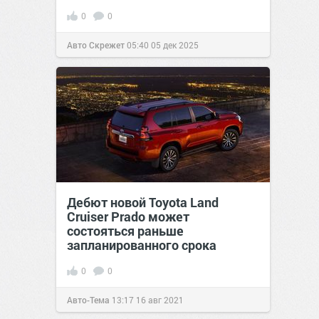
0
0
Авто Скрежет
05:40
05 дек 2025
Дебют новой Toyota Land
Cruiser Prado может
состояться раньше
запланированного срока
0
0
Авто-Тема
13:17
16 авг 2021