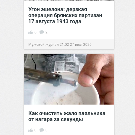
Угон эшелона: дерзкая
операция брянских партизан
17 августа 1943 года
6
2
Мужской журнал
21:02
27 июл 2026
Как очистить жало паяльника
от нагара за секунды
0
0