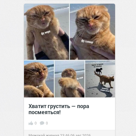
Хватит грустить — пора
посмеяться!
0
0
Мужской журнал
23:46
06 авг 2026