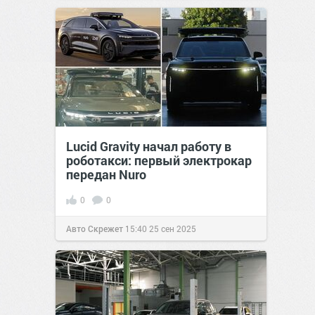
Lucid Gravity начал работу в
роботакси: первый электрокар
передан Nuro
0
0
Авто Скрежет
15:40
25 сен 2025