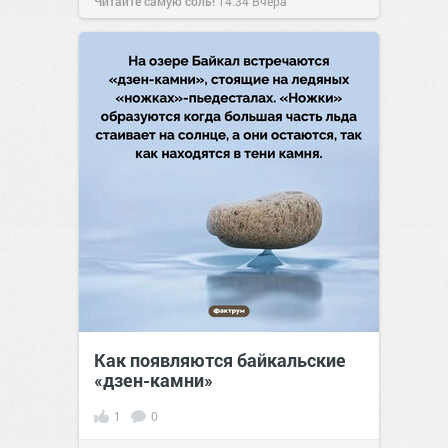
Читайте самую соль!
14:34
Вчера
Как появляются байкальские
«дзен-камни»
1
0