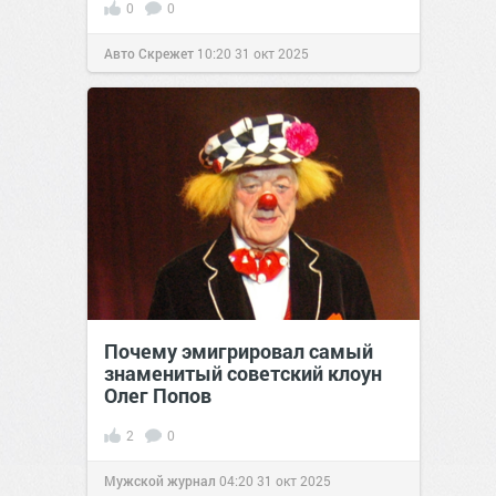
0
0
Авто Скрежет
10:20
31 окт 2025
Почему эмигрировал самый
знаменитый советский клоун
Олег Попов
2
0
Мужской журнал
04:20
31 окт 2025