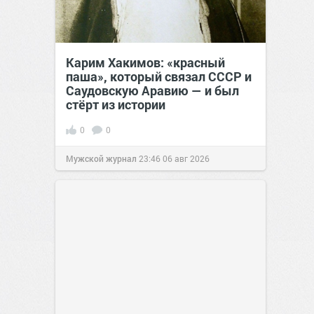
Карим Хакимов: «красный
паша», который связал СССР и
Саудовскую Аравию — и был
стёрт из истории
0
0
Мужской журнал
23:46
06 авг 2026