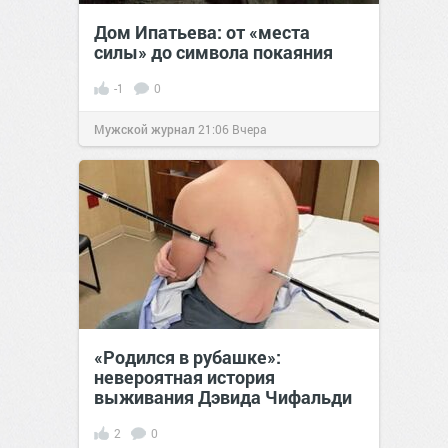
Дом Ипатьева: от «места
силы» до символа покаяния
-1
0
Мужской журнал
21:06
Вчера
«Родился в рубашке»:
невероятная история
выживания Дэвида Чифальди
2
0