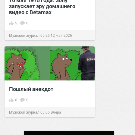
10 мая 1975 года: Sony
запускает эру домашнего
видео с Betamax
5
0
Мужской журнал
05:26
12 май 2026
Пошлый анекдот
0
0
Мужской журнал
05:06
Вчера