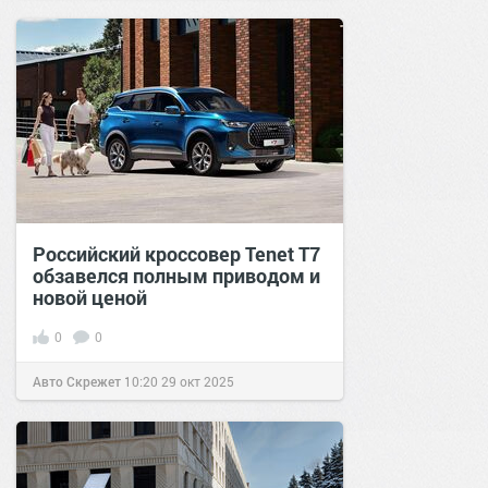
Российский кроссовер Tenet T7
обзавелся полным приводом и
новой ценой
0
0
Авто Скрежет
10:20
29 окт 2025