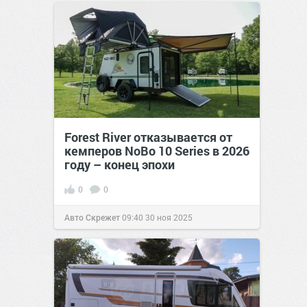
Forest River отказывается от
кемперов NoBo 10 Series в 2026
году – конец эпохи
0
0
Авто Скрежет
09:40
30 ноя 2025