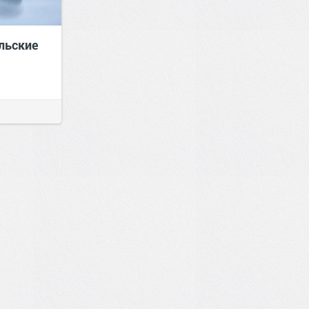
льские
1
0