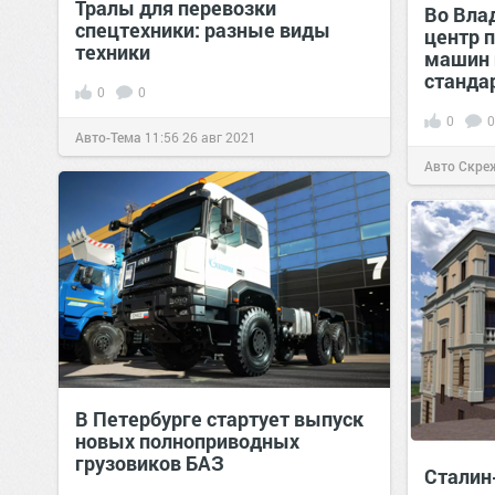
Тралы для перевозки
Во Вла
спецтехники: разные виды
центр 
техники
машин 
станда
0
0
0
0
Авто-Тема
11:56
26 авг 2021
Авто Скре
В Петербурге стартует выпуск
новых полноприводных
грузовиков БАЗ
Сталин