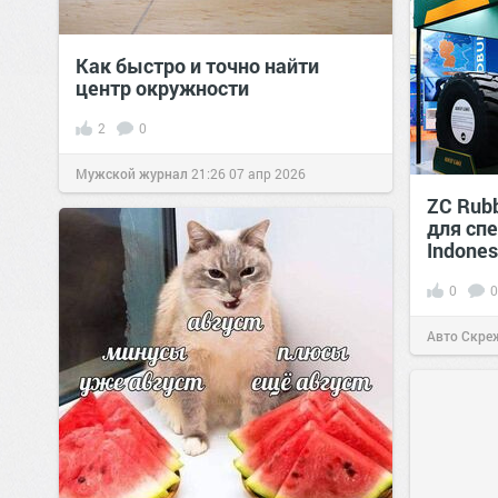
Как быстро и точно найти
центр окружности
2
0
Мужской журнал
21:26
07 апр 2026
ZC Rub
для спе
Indones
0
0
Авто Скре