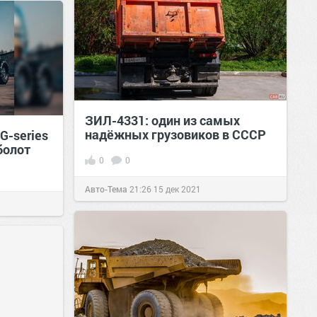
ЗИЛ-4331: один из самых
надёжных грузовиков в СССР
G-series
болот
0
0
Авто-Тема
21:26
15 дек 2021