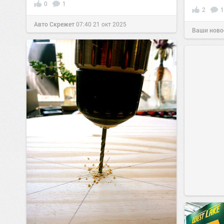
0
1
2
1
Авто Скрежет
07:40
21 окт 2025
Ваши ново