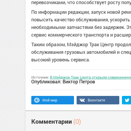
перевозчиками, что способствует росту поп
По информации редакции, запуск новой рем
повысить качество обслуживания, ускорить
необходимыми запчастями без задержек. Эт
сервис коммерческого транспорта и расши
Таким образом, Мэйджор Трак Центр продол
обслуживания грузовых автомобилей и спец
высокий уровень сервиса.
Источник:
В Мэйджор Трак Центр открыли современную
Опубликовал:
Виктор Петров
Мой мир
Вконтакте
Комментарии
(0)