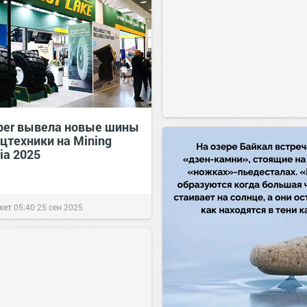
ber вывела новые шины
цтехники на Mining
ia 2025
жет
05:40
25 сен 2025