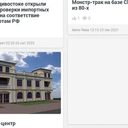
Монстр-трак на базе C
дивостоке открыли
из 80-х
проверки импортных
на соответствие
1
0
ртам РФ
Авто-Тема
12:15
23 сен 2021
жет
02:20
03 окт 2025
-центр