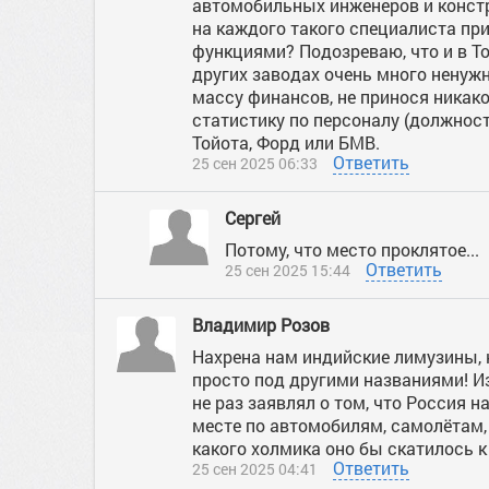
автомобильных инженеров и констр
на каждого такого специалиста пр
функциями? Подозреваю, что и в Тол
других заводах очень много ненуж
массу финансов, не принося никако
статистику по персоналу (должност
Тойота, Форд или БМВ.
Ответить
25 сен 2025 06:33
Сергей
Потому, что место проклятое...
Ответить
25 сен 2025 15:44
Владимир Розов
Нахрена нам индийские лимузины, 
просто под другими названиями! И
не раз заявлял о том, что Россия на
месте по автомобилям, самолётам,
какого холмика оно бы скатилось к 
Ответить
25 сен 2025 04:41