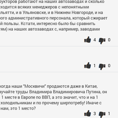
укторов работают на наших автозаводах и сколько
иходится всяких менеджеров с непонятными
ьятти, и в Ульяновске, и в Нижнем Новгороде, и на
ного административного персонала, который сжирает
й пользы. Кстати, интересно было бы сравнить
ям) на наших автозаводах с, например, заводами
4
0
1
0
когда наши "Москвичи" продаются даже в Китае,
зучайте труды Владимира Владимировича Путина, он
 1 месте в Европе по ВВП, а это значит, что и на 1
 холодильникам и по прочему ширпотребу! Иначе с
нам, это 1 место?
3
1