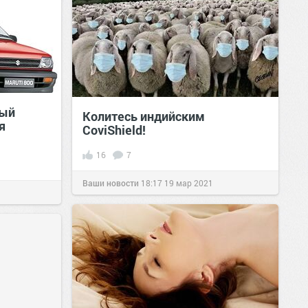
ный
Колитесь индийским
я
CoviShield!
16
7
Ваши новости
18:17
19 мар 2021