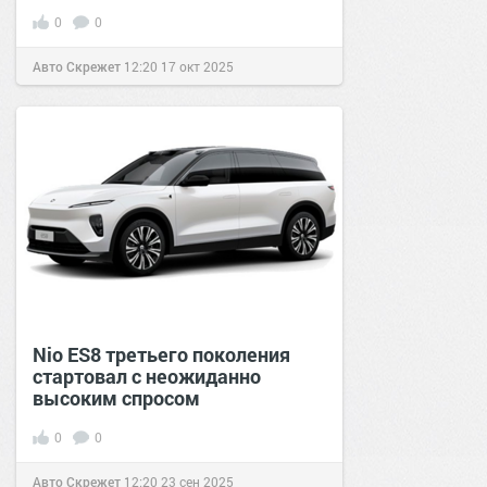
0
0
Авто Скрежет
12:20
17 окт 2025
Nio ES8 третьего поколения
стартовал с неожиданно
высоким спросом
0
0
Авто Скрежет
12:20
23 сен 2025